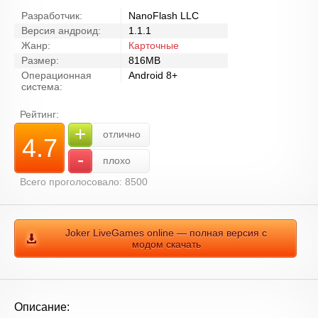
Разработчик:
NanoFlash LLC
Версия андроид:
1.1.1
Жанр:
Карточные
Размер:
816MB
Операционная
Android 8+
система:
Рейтинг:
+
отлично
4.7
-
плохо
Всего проголосовало: 8500
Joker LiveGames online — полная версия с
модом скачать
Описание: