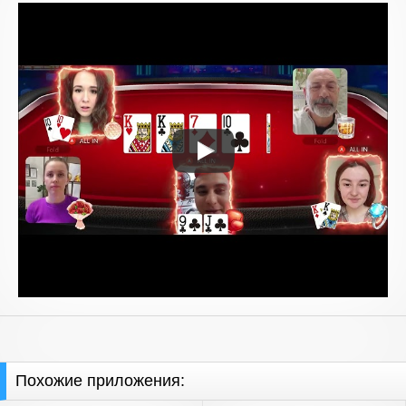
Похожие приложения: