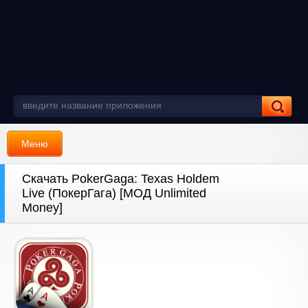
Меню
Скачать PokerGaga: Texas Holdem
Live (ПокерГага) [МОД Unlimited
Money]