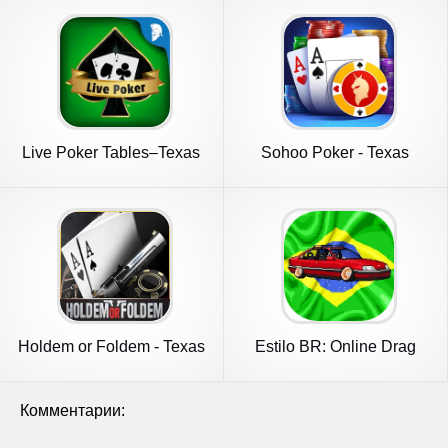
Live Poker Tables–Texas
Sohoo Poker - Texas
holdem
Holdem
Holdem or Foldem - Texas
Estilo BR: Online Drag
Poker
Tacing
Комментарии: