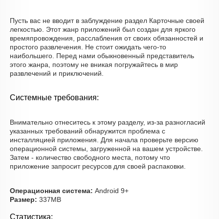
Пусть вас не вводит в заблуждение раздел Карточные своей
легкостью. Этот жанр приложений был создан для яркого
времяпровождения, расслабления от своих обязанностей и
простого развлечения. Не стоит ожидать чего-то
наибольшего. Перед нами обыкновенный представитель
этого жанра, поэтому не вникая погружайтесь в мир
развлечений и приключений.
Системные требования:
Внимательно отнеситесь к этому разделу, из-за разногласий
указанных требований обнаружится проблема с
инсталляцией приложения. Для начала проверьте версию
операционной системы, загруженной на вашем устройстве.
Затем - количество свободного места, потому что
приложение запросит ресурсов для своей распаковки.
Операционная система:
Android 9+
Размер:
337MB
Статистика: