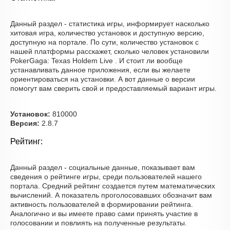
Данный раздел - статистика игры, информирует насколько
хитовая игра, количество установок и доступную версию,
доступную на портале. По сути, количество установок с
нашей платформы расскажет, сколько человек установили
PokerGaga: Texas Holdem Live . И стоит ли вообще
устанавливать данное приложения, если вы желаете
ориентироваться на установки. А вот данные о версии
помогут вам сверить свой и предоставляемый вариант игры.
Установок:
810000
Версия:
2.8.7
Рейтинг:
Данный раздел - социальные данные, показывает вам
сведения о рейтинге игры, среди пользователей нашего
портала. Средний рейтинг создается путем математических
вычислений. А показатель проголосовавших обозначит вам
активность пользователей в формировании рейтинга.
Аналогично и вы имеете право сами принять участие в
голосовании и повлиять на полученные результаты.