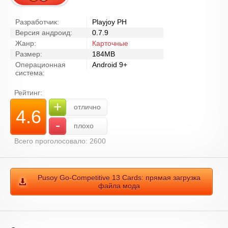
Разработчик:
Playjoy PH
Версия андроид:
0.7.9
Жанр:
Карточные
Размер:
184MB
Операционная
Android 9+
система:
Рейтинг:
+
отлично
4.6
-
плохо
Всего проголосовало: 2600
Pusoy Go-Competitive 13 Cards: прямая загрузка
файла мода