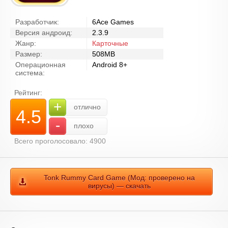
Разработчик:
6Ace Games
Версия андроид:
2.3.9
Жанр:
Карточные
Размер:
508MB
Операционная
Android 8+
система:
Рейтинг:
+
отлично
4.5
-
плохо
Всего проголосовало: 4900
Tonk Rummy Card Game (Мод: проверено на
вирусы) — скачать