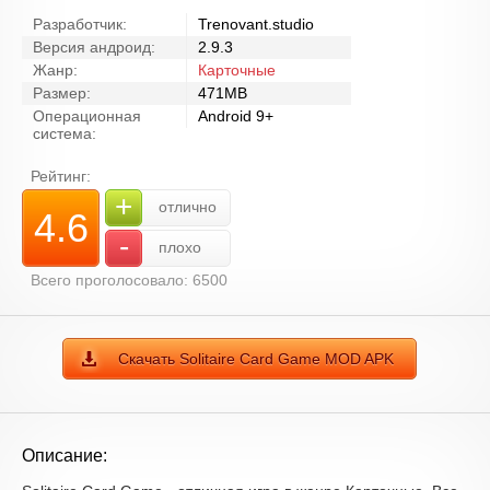
Разработчик:
Trenovant.studio
Версия андроид:
2.9.3
Жанр:
Карточные
Размер:
471MB
Операционная
Android 9+
система:
Рейтинг:
+
отлично
4.6
-
плохо
Всего проголосовало: 6500
Скачать Solitaire Card Game MOD APK
Описание: