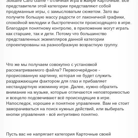
Solitaire Card Game - отличная игра в жанре Карточные. Все
представители этой категории представляют собой
продуманные игры, с замысловатым сюжетом. Зато вы
получите большую массу радости от лаконичной графики,
спокойной мелодии и быстротечности происходящего в игре.
Благодаря понятному контролю, в приложение могут играть
как старшие, так и дети. Потому что большинство
представленных экземпляров данной категории
спроектированы на разнообразную возрастную группу.
Что же мы получаем совокупно с установкой
рассматриваемого файла? Первоочерёдное -
прорисованную картинку, которая не будет служить
раздражающим фактором для глаз и прибавляет
нестандартную изюминку игре. Далее, нужно обратить
внимание на музыке, которые отличаются неповторимостью
и всецело подсвечивают всё происходящие в игре.
Напоследок, хорошее и понятное управление. Вам не стоит
заморачиваться на поиск нужных действий, или выбирать
кнопки управления - всё интуитивно понятно.
Пусть вас не напрягает категория Карточные своей