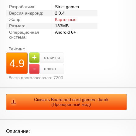
Разработчик:
Strict games
Версия андроид:
2.9.4
Жанр:
Карточные
Размер:
133MB
Операционная
Android 6+
система:
Рейтинг:
+
отлично
4.9
-
плохо
Всего проголосовало: 7200
Скачать Board and сard games: durak
(Проверенный мод)
Описание: