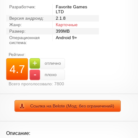
Разработчик:
Favorite Games
LTD
Версия андроид:
2.1.8
Жанр:
Карточные
Размер:
399MB
Операционная
Android 9+
система:
Рейтинг:
+
отлично
4.7
-
плохо
Всего проголосовало: 7800
Ссылка на Belote (Мод: без ограничений)
Описание: