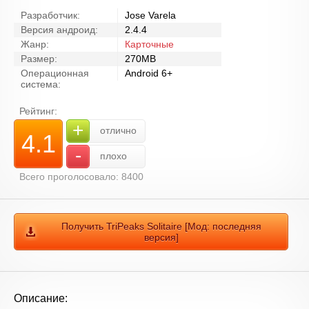
Разработчик:
Jose Varela
Версия андроид:
2.4.4
Жанр:
Карточные
Размер:
270MB
Операционная
Android 6+
система:
Рейтинг:
+
отлично
4.1
-
плохо
Всего проголосовало: 8400
Получить TriPeaks Solitaire [Мод: последняя
версия]
Описание: