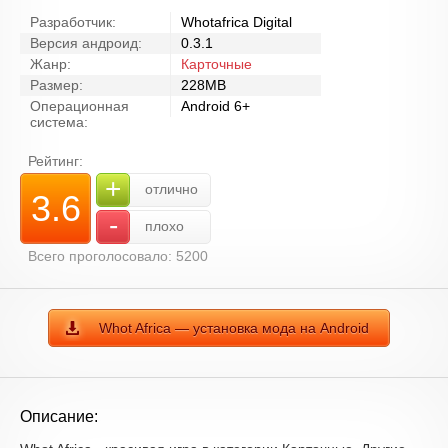
Разработчик:
Whotafrica Digital
Версия андроид:
0.3.1
Жанр:
Карточные
Размер:
228MB
Операционная
Android 6+
система:
Рейтинг:
+
отлично
3.6
-
плохо
Всего проголосовало: 5200
Whot Africa — установка мода на Android
Описание: