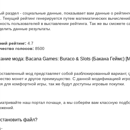
ый раздел - социальные данные, показывает вам данные о рейтинг
. Текущий рейтинг генерируется путем математических вычислений
ность пользователей в выставлении рейтинга. Так же вы сможете с
делить данные результаты.
ний рейтинг:
4.7
чество голосов:
8500
ание мода: Bacana Games: Buraco & Slots (Бакана Геймс) 
оставленный мод представляет собой разблокированный вариант, г
чество монет и другое преимущество. С данной модификацией игро
я для комфортной игры, так же будут доступны игровые покупки.
матривайте наш портал почаще, а мы соберём вам классную подбо
ожений.
установить файл?
1: