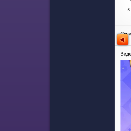
Скр
Виде