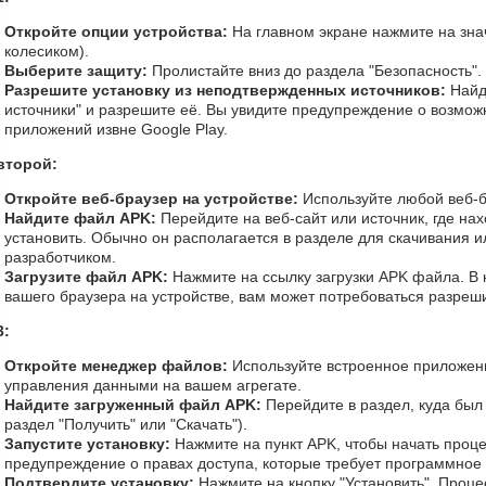
Откройте опции устройства:
На главном экране нажмите на зна
колесиком).
Выберите защиту:
Пролистайте вниз до раздела "Безопасность".
Разрешите установку из неподтвержденных источников:
Найд
источники" и разрешите её. Вы увидите предупреждение о возможн
приложений извне Google Play.
второй:
Откройте веб-браузер на устройстве:
Используйте любой веб-бр
Найдите файл APK:
Перейдите на веб-сайт или источник, где на
установить. Обычно он располагается в разделе для скачивания 
разработчиком.
Загрузите файл APK:
Нажмите на ссылку загрузки APK файла. В н
вашего браузера на устройстве, вам может потребоваться разрешит
3:
Откройте менеджер файлов:
Используйте встроенное приложен
управления данными на вашем агрегате.
Найдите загруженный файл APK:
Перейдите в раздел, куда был
раздел "Получить" или "Скачать").
Запустите установку:
Нажмите на пункт APK, чтобы начать проце
предупреждение о правах доступа, которые требует программное
Подтвердите установку:
Нажмите на кнопку "Установить". Процес