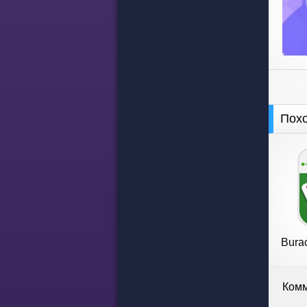
Пох
Burac
Комм