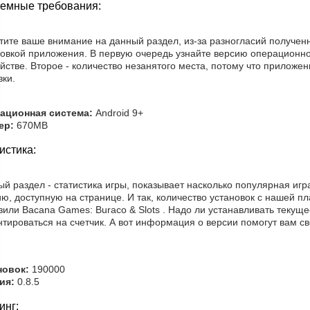
емные требования:
тите ваше внимание на данный раздел, из-за разногласий получен
новкой приложения. В первую очередь узнайте версию операционн
йстве. Второе - количество незанятого места, потому что приложе
зки.
ационная система:
Android 9+
ер:
670MB
истика:
й раздел - статистика игры, показывает насколько популярная игр
ю, доступную на странице. И так, количество установок с нашей п
зили Bacana Games: Buraco & Slots . Надо ли устанавливать текущ
тироваться на счетчик. А вот информация о версии помогут вам с
новок:
190000
ия:
0.8.5
инг: