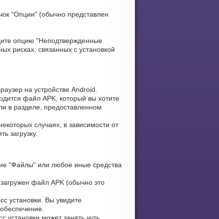
чок "Опции" (обычно представлен
ите опцию "Неподтвержденные
ых рисках, связанных с установкой
аузер на устройстве Android.
ходится файл APK, который вы хотите
или в разделе, предоставленном
екоторых случаях, в зависимости от
ь загрузку.
ие "Файлы" или любое иные средства
 загружен файл APK (обычно это
сс установки. Вы увидите
 обеспечение.
с установки может занять чуть