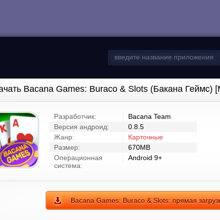
ачать Bacana Games: Buraco & Slots (Бакана Геймс)
Разработчик:
Bacana Team
Версия андроид:
0.8.5
Жанр:
Карточные
Размер:
670MB
Операционная
Android 9+
система:
Bacana Games: Buraco & Slots: прямая загру