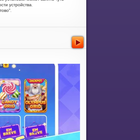
сти устройства.
тово".