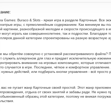
ание:
a Games: Buraco & Slots - яркая игра в разделе Карточные. Все э
нехитрые игры, с прямолинейным содержанием. Как минимум вы по
ой картинки, разнообразной мелодии и скорости происходящего в и
у могут играть как совершеннолетнее, так и подростки. Благодаря 
мпляров данной категории спроектированы на разную возрастную а
же мы обретём совокупно с установкой рассматриваемого файла? Пе
т служить аллергеном для глаз и придает исключительную изюминк
центрировать внимание на игровых композициях, которые отличают
что случается в игре. Последнее, чёткое и комфортное управление.
 нужных действий, или подбирать кнопки управления - всё просто 
ь вас не пугает жанр Карточные своей простой. Этот жанр приложе
провождения, отдыха от своих занятий и забавы ради. Не нужно п
обыкновенный образец этой категории, поэтому не вникая погружай
льствия.