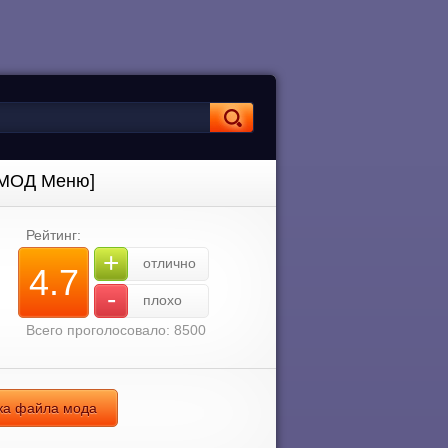
 [МОД Меню]
Рейтинг:
+
отлично
4.7
-
плохо
Всего проголосовало: 8500
зка файла мода