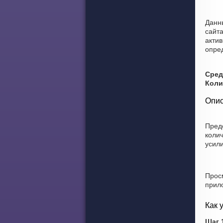
Данн
сайта
актив
опре
Сред
Коли
Опис
Пред
коли
усили
Прос
прил
Как 
Шаг 