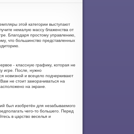
кземпляры этой категории выступают
лучите немалую массу блаженства от
гре. Благодаря простому управлению,
тому, что большинство представленных
удиторию.
рвое - классную графику, которая не
у игре. После, нужно
ся новизной и всецело подчеркивают
 Вам не стоит заморачиваться на
расположено на экране.
ний был изобретён для незабываемого
редполагать чего-то большего. Перед
тесь в царство веселья и