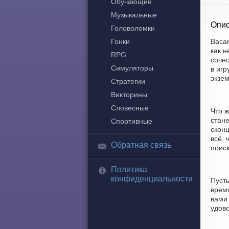
Обучающие
Музыкальные
Опис
Головоломки
Гонки
Bacan
как 
RPG
сочн
Симуляторы
в игр
экзе
Стратегии
Викторины
Словесные
Что 
стане
Спортивные
скон
всё, 
Обратная связь
поиск
Политика
конфиденциальности
Пуст
время
вами 
удово