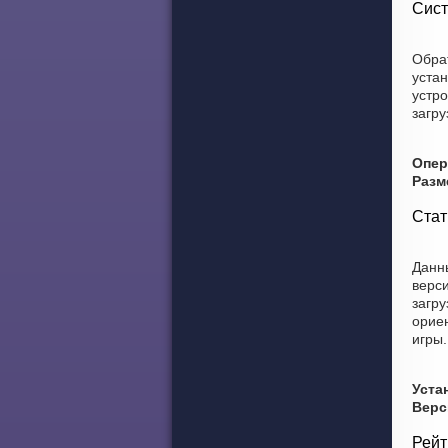
Сист
Обра
уста
устро
загру
Опер
Разм
Стат
Данны
верси
загру
ориен
игры.
Уста
Верс
Рейт