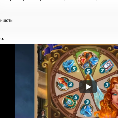
иншоты:
о: