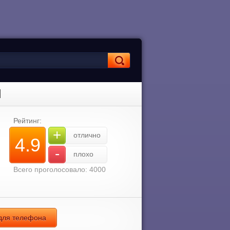
]
Рейтинг:
+
отлично
4.9
-
плохо
Всего проголосовало: 4000
д для телефона