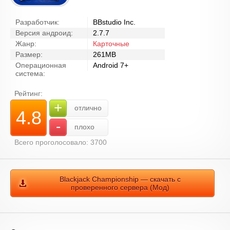
Разработчик:
BBstudio Inc.
Версия андроид:
2.7.7
Жанр:
Карточные
Размер:
261MB
Операционная
Android 7+
система:
Рейтинг:
+
отлично
4.8
-
плохо
Всего проголосовало: 3700
Blackjack Championship — скачать с
проверенного сервера (Мод)