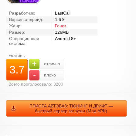
Разработчик:
LastCall
Версия андроид:
1.6.9
Жанр:
Гонки
Размер:
126MB
Операционная
Android 8+
система:
Рейтинг:
+
отлично
3.7
-
плохо
Всего проголосовало: 3200
ПРИОРА АВТОВАЗ: ТЮНИНГ И ДРИФТ —
быстрый сервер загрузки (Мод APK)