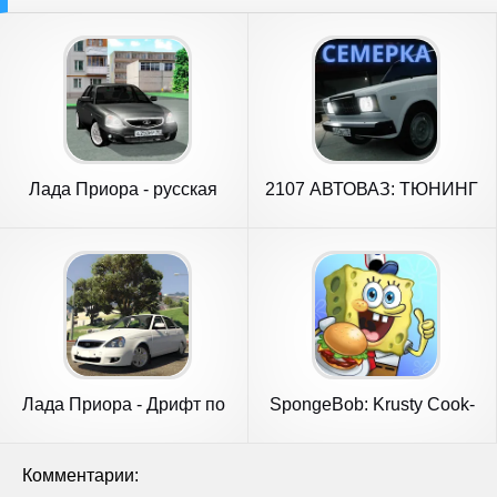
Лада Приора - русская
2107 АВТОВАЗ: ТЮНИНГ
машина
И ДРИФТ
Лада Приора - Дрифт по
SpongeBob: Krusty Cook-
России
Off
Комментарии: