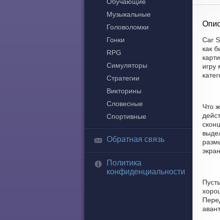
Обучающие
Музыкальные
Опис
Головоломки
Гонки
Car S
как б
RPG
карти
Симуляторы
игру 
кате
Стратегии
Викторины
Словесные
Что ж
дейс
Спортивные
скон
выдел
Обратная связь
разм
экран
Политика
конфиденциальности
Пуст
хорош
Пере
аван