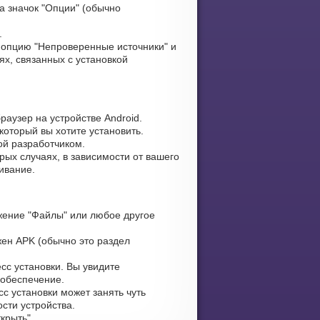
а значок "Опции" (обычно
.
опцию "Непроверенные источники" и
х, связанных с установкой
аузер на устройстве Android.
который вы хотите установить.
ой разработчиком.
рых случаях, в зависимости от вашего
ивание.
ение "Файлы" или любое другое
жен APK (обычно это раздел
сс установки. Вы увидите
 обеспечение.
с установки может занять чуть
сти устройства.
крыть".