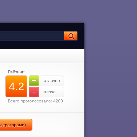
Рейтинг:
+
отлично
4.2
-
плохо
Всего проголосовало: 4200
одераторами)