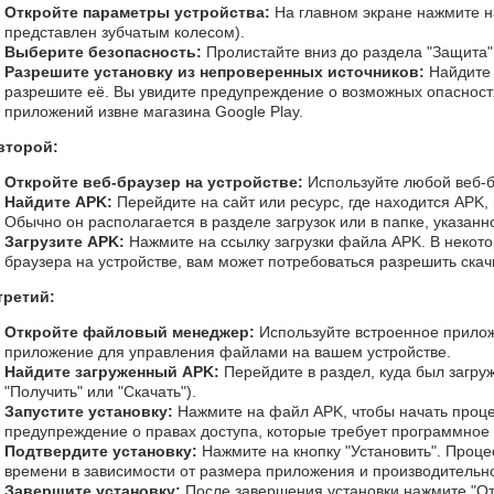
Откройте параметры устройства:
На главном экране нажмите н
представлен зубчатым колесом).
Выберите безопасность:
Пролистайте вниз до раздела "Защита"
Разрешите установку из непроверенных источников:
Найдите 
разрешите её. Вы увидите предупреждение о возможных опасностя
приложений извне магазина Google Play.
второй:
Откройте веб-браузер на устройстве:
Используйте любой веб-бр
Найдите APK:
Перейдите на сайт или ресурс, где находится APK, 
Обычно он располагается в разделе загрузок или в папке, указанн
Загрузите APK:
Нажмите на ссылку загрузки файла APK. В некото
браузера на устройстве, вам может потребоваться разрешить скач
третий:
Откройте файловый менеджер:
Используйте встроенное прилож
приложение для управления файлами на вашем устройстве.
Найдите загруженный APK:
Перейдите в раздел, куда был загру
"Получить" или "Скачать").
Запустите установку:
Нажмите на файл APK, чтобы начать проце
предупреждение о правах доступа, которые требует программное
Подтвердите установку:
Нажмите на кнопку "Установить". Процес
времени в зависимости от размера приложения и производительно
Завершите установку:
После завершения установки нажмите "От