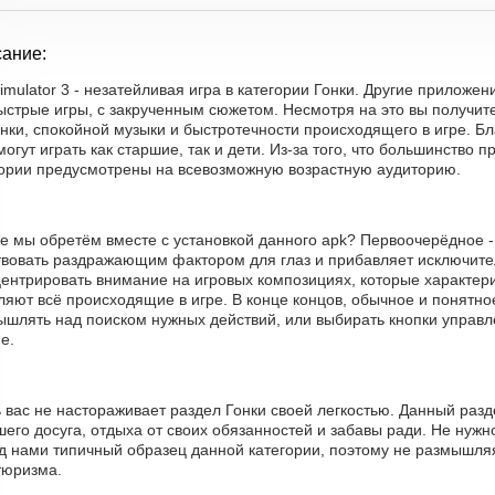
ание:
imulator 3 - незатейливая игра в категории Гонки. Другие приложе
ыстрые игры, с закрученным сюжетом. Несмотря на это вы получит
нки, спокойной музыки и быстротечности происходящего в игре. Б
могут играть как старшие, так и дети. Из-за того, что большинство
гории предусмотрены на всевозможную возрастную аудиторию.
е мы обретём вместе с установкой данного apk? Первоочерёдное -
твовать раздражающим фактором для глаз и прибавляет исключите
центрировать внимание на игровых композициях, которые характер
яют всё происходящие в игре. В конце концов, обычное и понятно
ышлять над поиском нужных действий, или выбирать кнопки управл
е.
ь вас не настораживает раздел Гонки своей легкостью. Данный раз
его досуга, отдыха от своих обязанностей и забавы ради. Не нужно
д нами типичный образец данной категории, поэтому не размышляя
тюризма.