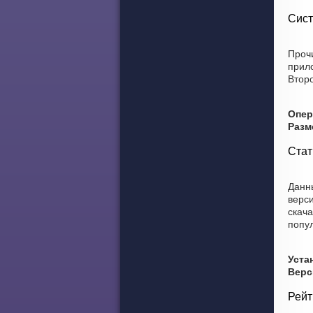
Сист
Прочи
прил
Второ
Опер
Разм
Стат
Данны
верси
скача
попул
Уста
Верс
Рейт