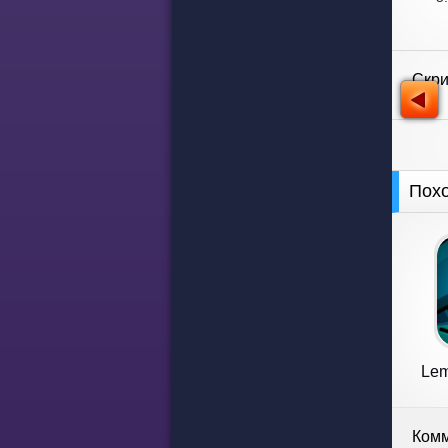
Скр
Пох
Lem
Комм