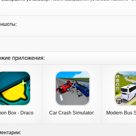
иншоты:
ожие приложения:
on Box - Draco
Car Crash Simulator:
Modern Bus S
Simulator
Accident
Bus G
ентарии: