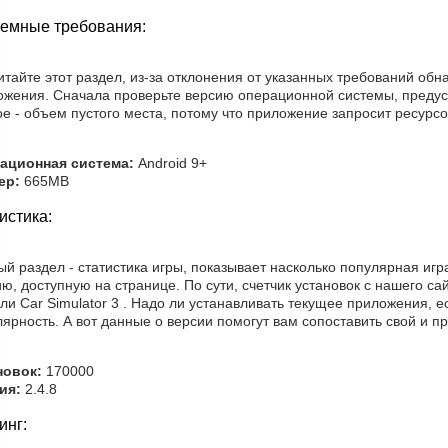
емные требования:
тайте этот раздел, из-за отклонения от указанных требований об
ожения. Сначала проверьте версию операционной системы, предус
е - объем пустого места, потому что приложение запросит ресурсо
ационная система:
Android 9+
ер:
665MB
истика:
й раздел - статистика игры, показывает насколько популярная игр
ю, доступную на странице. По сути, счетчик установок с нашего с
ли Car Simulator 3 . Надо ли устанавливать текущее приложения, 
ярность. А вот данные о версии помогут вам сопоставить свой и 
новок:
170000
ия:
2.4.8
инг: