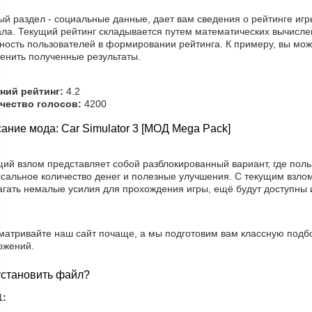
ый раздел - социальные данные, дает вам сведения о рейтинге игр
ла. Текущий рейтинг складывается путем математических вычислен
ность пользователей в формировании рейтинга. К примеру, вы мож
менить полученные результаты.
ний рейтинг:
4.2
чество голосов:
4200
ание мода: Car Simulator 3 [МОД Mega Pack]
щий взлом представляет собой разблокированный вариант, где пол
ссальное количество денег и полезные улучшения. С текущим взло
агать немалые усилия для прохождения игры, ещё будут доступны
матривайте наш сайт почаще, а мы подготовим вам классную подбо
ожений.
установить файл?
1: