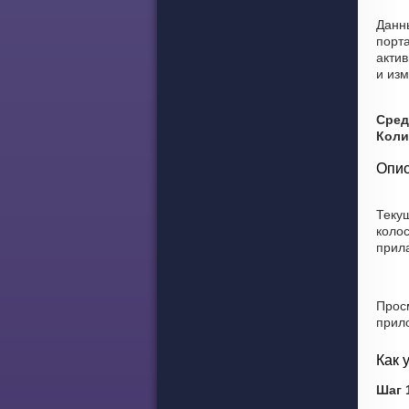
Данн
порта
актив
и из
Сред
Коли
Опис
Теку
коло
прил
Прос
прил
Как 
Шаг 