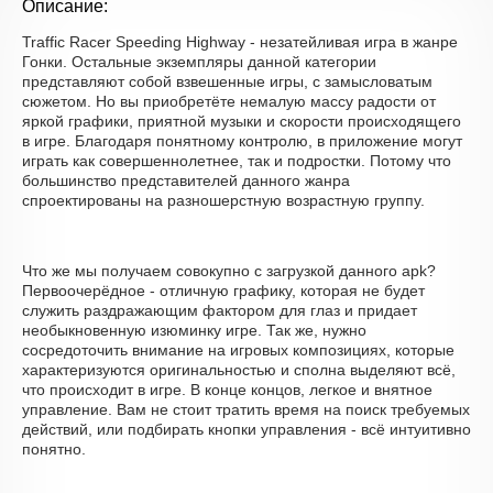
Описание:
Traffic Racer Speeding Highway - незатейливая игра в жанре
Гонки. Остальные экземпляры данной категории
представляют собой взвешенные игры, с замысловатым
сюжетом. Но вы приобретёте немалую массу радости от
яркой графики, приятной музыки и скорости происходящего
в игре. Благодаря понятному контролю, в приложение могут
играть как совершеннолетнее, так и подростки. Потому что
большинство представителей данного жанра
спроектированы на разношерстную возрастную группу.
Что же мы получаем совокупно с загрузкой данного apk?
Первоочерёдное - отличную графику, которая не будет
служить раздражающим фактором для глаз и придает
необыкновенную изюминку игре. Так же, нужно
сосредоточить внимание на игровых композициях, которые
характеризуются оригинальностью и сполна выделяют всё,
что происходит в игре. В конце концов, легкое и внятное
управление. Вам не стоит тратить время на поиск требуемых
действий, или подбирать кнопки управления - всё интуитивно
понятно.