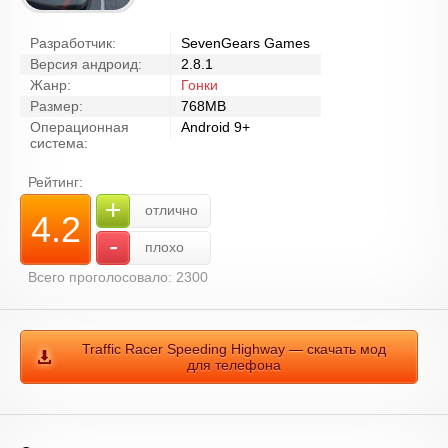
Разработчик:
SevenGears Games
Версия андроид:
2.8.1
Жанр:
Гонки
Размер:
768MB
Операционная
Android 9+
система:
Рейтинг:
+
отлично
4.2
-
плохо
Всего проголосовало: 2300
Traffic Racer Speeding Highway — скачать мод
для телефона