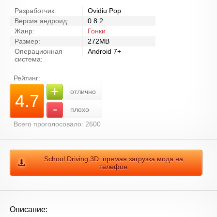
Разработчик:
Ovidiu Pop
Версия андроид:
0.8.2
Жанр:
Гонки
Размер:
272MB
Операционная
Android 7+
система:
Рейтинг:
+
отлично
4.7
-
плохо
Всего проголосовало: 2600
School Driving 3D: прямая загрузка мода на
телефон
Описание: