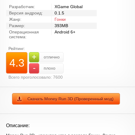
Разработчик:
XGame Global
Версия андроид:
0.1.5
Жанр:
Гонки
Размер:
393MB
Операционная
Android 6+
система:
Рейтинг:
+
отлично
4.3
-
плохо
Всего проголосовало: 7600
Скачать Money Run 3D (Проверенный мод)
Описание: