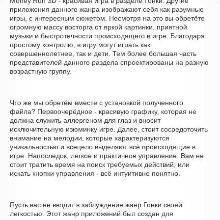
Money Run 3D - красивая игра в разделе Гонки. Другие
приложения данного жанра изображают себя как разумные
игры, с интересным сюжетом. Несмотря на это вы обретёте
огромную массу восторга от яркой картинки, приятной
музыки и быстротечности происходящего в игре. Благодаря
простому контролю, в игру могут играть как
совершеннолетнее, так и дети. Тем более большая часть
представителей данного раздела спроектированы на разную
возрастную группу.
Что же мы обретём вместе с установкой полученного
файла? Первоочерёдное - красивую графику, которая не
должна служить аллергеном для глаз и вносит
исключительную изюминку игре. Далее, стоит сосредоточить
внимание на мелодии, которые характеризуются
уникальностью и всецело выделяют всё происходящие в
игре. Напоследок, легкое и практичное управление. Вам не
стоит тратить время на поиск требуемых действий, или
искать кнопки управления - всё интуитивно понятно.
Пусть вас не вводит в заблуждение жанр Гонки своей
легкостью. Этот жанр приложений был создан для