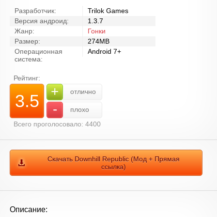
Разработчик:
Trilok Games
Версия андроид:
1.3.7
Жанр:
Гонки
Размер:
274MB
Операционная
Android 7+
система:
Рейтинг:
+
отлично
3.5
-
плохо
Всего проголосовало: 4400
Скачать Downhill Republic (Мод + Прямая
ссылка)
Описание: