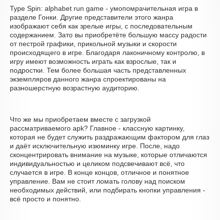
Type Spin: alphabet run game - умопомрачительная игра в
разделе Гонки. Другие представители этого жанра
изображают себя как зрелые игры, с последовательным
содержанием. Зато вы приобретёте большую массу радости
от пестрой графики, прикольной музыки и скорости
происходящего в игре. Благодаря лаконичному контролю, в
игру имеют возможность играть как взрослые, так и
подростки. Тем более большая часть представленных
экземпляров данного жанра спроектированы на
разношерстную возрастную аудиторию.
Что же мы приобретаем вместе с загрузкой
рассматриваемого apk? Главное - классную картинку,
которая не будет служить раздражающим фактором для глаз
и даёт исключительную изюминку игре. После, надо
сконцентрировать внимание на музыке, которые отличаются
индивидуальностью и целиком подсвечивают всё, что
случается в игре. В конце концов, отличное и понятное
управление. Вам не стоит ломать голову над поиском
необходимых действий, или подбирать кнопки управления -
всё просто и понятно.