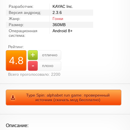
Разработчик:
KAYAC Inc.
Версия андроид:
2.3.6
Жанр:
Гонки
Размер:
360MB
Операционная
Android 8+
система:
Рейтинг:
+
отлично
4.8
-
плохо
Всего проголосовало: 2200
Type Spin: alphabet run game: проверенный
источник (скачать мод бесплатно)
Описание: