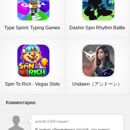
Type Sprint: Typing Games
Dashin Spin Rhythm Battle
Spin To Rich - Vegas Slots
Undawn（アンドーン）
Комментарии:
avtolit-m59 пишет:
В новом обновлении отстой, что нужно