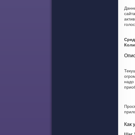
Данн
сайта
акти
голос
Сред
Коли
Теку
огро
надо
прио
Прос
прил
Как 
Шаг 