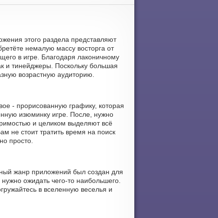
ретёте немалую массу восторга от
щего в игре. Благодаря лаконичному
ак и тинейджеры. Поскольку большая
азную возрастную аудиторию.
ое - прорисованную графику, которая
нную изюминку игре. После, нужно
оримостью и целиком выделяют всё
м не стоит тратить время на поиск
но просто.
анный жанр приложений был создан для
е нужно ожидать чего-то наибольшего.
гружайтесь в вселенную веселья и