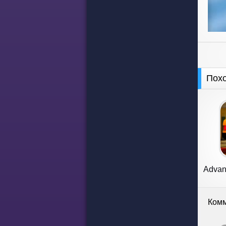
Пох
Advan
Комм