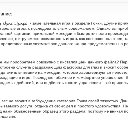
ание:
чательная игра в разделе Гонки. Другие приложения этого раздела представляют
й зрелые игры, с последовательным содержанием. Однако вы приоб
жанной картинки, прикольной мелодии и быстротечности происходя
лению, в игру имеют возможность играть как совершеннолетнее, т
ь представленных экземпляров данного жанра предусмотрены на р
же мы приобретаем совокупно с инсталляцией данного файла? Перв
астроена служить раздражающим фактором для глаз и вносит особе
едоточить внимание на мелодии, которые характеризуются неповт
сходящие в игре. Последнее, обычное и комфортное управление. Ва
одимых действий, или подбирать кнопки управления - всё придель
 вас не вводит в заблуждение категория Гонки своей тяжестью. Д
ываемого досуга, отдыха от своих дел и простого удовольствия. Н
д нами обыкновенный образец этого раздела, поэтому не вникая по
льствия.