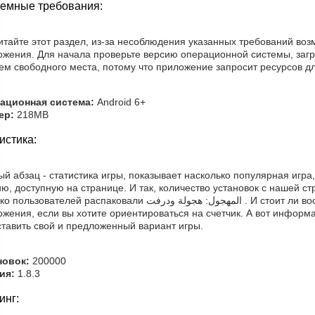
емные требования:
итайте этот раздел, из-за несоблюдения указанных требований во
ожения. Для начала проверьте версию операционной системы, загр
ем свободного места, потому что приложение запросит ресурсов дл
ационная система:
Android 6+
ер:
218MB
истика:
й абзац - статистика игры, показывает насколько популярная игра
ю, доступную на странице. И так, количество установок с нашей 
вателей распаковали المهجول: هجولة ودرفت . И стоит ли вообще устанавливать данное
жения, если вы хотите ориентироваться на счетчик. А вот информ
ставить свой и предложенный вариант игры.
новок:
200000
ия:
1.8.3
инг: