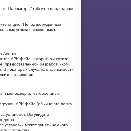
чок "Параметры" (обычно представлен
ите опцию "Неподтвержденные
альных угрозах, связанных с
 Android.
дится APK файл, который вы хотите
ке, предоставленной разработчиком.
. В некоторых случаях, в зависимости
ешить скачивание.
вый менеджер или любое иные
загружен APK файл (обычно это папка
сс установки. Вы увидите
редство.
сс установки может занять немного
сти устройства.