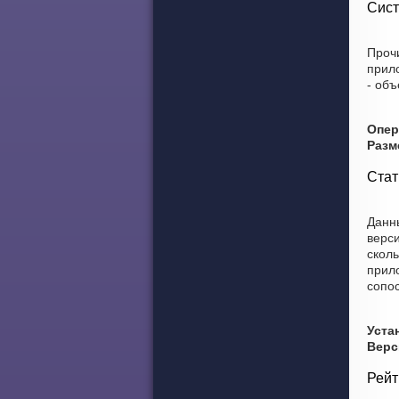
Сист
Проч
прил
- объ
Опер
Разм
Стат
Данны
верси
сколько пользо
прило
сопо
Уста
Верс
Рейт