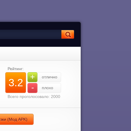
Рейтинг:
+
отлично
3.2
-
плохо
Всего проголосовало: 2000
ер загрузки (Мод APK)