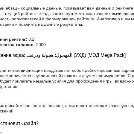
ый абзац - социальные данные, показывает вам данные о рейтинге
. Текущий рейтинг складывается путем математических вычислений
вность пользователей в формировании рейтинга. Аналогично и вы м
овании и повлиять на данные результаты.
ний рейтинг:
3.2
чество голосов:
2000
Описание мода: المهجول: هجولة ودرفت (УХД) [МОД Mega Pack]
щий тип модификации представляет собой деблокированный вариант
мное количество внутриигровой валюты и другое преимущество. С 
 будет прилагать немалые усилия для прохождения игры, возможно
бретения.
матривайте наш портал почаще, а мы подготовим вам классную по
ожений.
установить файл?
1: