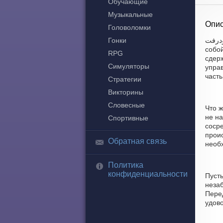
Обучающие
Музыкальные
Опис
Головоломки
Гонки
المهجول: هجولة ودرفت - заме
собо
RPG
сдер
Симуляторы
управ
част
Стратегии
Викторины
Словесные
Что 
не н
Спортивные
соср
прои
Обратная связь
необх
Политика
конфиденциальности
Пусть
незаб
Пере
удово