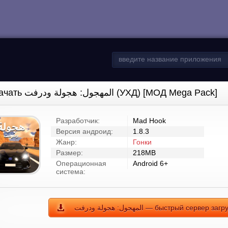
Скачать المهجول: هجولة ودرفت (УХД) [МОД Mega Pack]
Разработчик:
Mad Hook
Версия андроид:
1.8.3
Жанр:
Гонки
Размер:
218MB
Операционная
Android 6+
система:
المهجول: هجولة ودرفت — быстрый серв