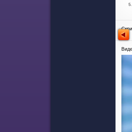
Скр
Виде