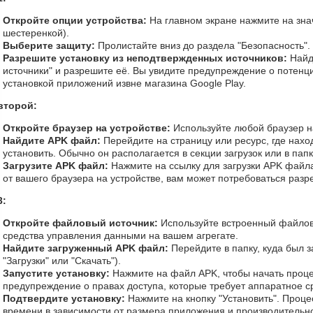
Откройте опции устройства:
На главном экране нажмите на зна
шестеренкой).
Выберите защиту:
Пролистайте вниз до раздела "Безопасность".
Разрешите установку из неподтвержденных источников:
Найд
источники" и разрешите её. Вы увидите предупреждение о потенци
установкой приложений извне магазина Google Play.
второй:
Откройте браузер на устройстве:
Используйте любой браузер на
Найдите APK файл:
Перейдите на страницу или ресурс, где нахо
установить. Обычно он располагается в секции загрузок или в пап
Загрузите APK файл:
Нажмите на ссылку для загрузки APK файла
от вашего браузера на устройстве, вам может потребоваться разр
3:
Откройте файловый источник:
Используйте встроенный файло
средства управления данными на вашем агрегате.
Найдите загруженный APK файл:
Перейдите в папку, куда был 
"Загрузки" или "Скачать").
Запустите установку:
Нажмите на файл APK, чтобы начать проце
предупреждение о правах доступа, которые требует аппаратное с
Подтвердите установку:
Нажмите на кнопку "Установить". Проце
времени в зависимости от размера приложения и производительно