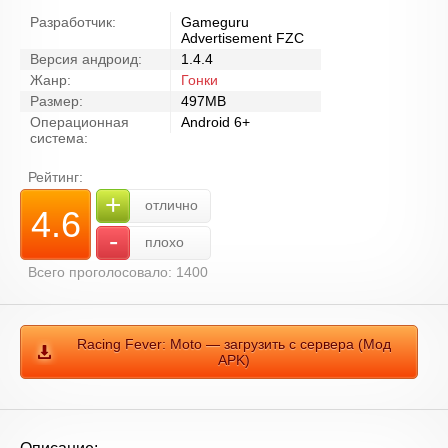
Разработчик:
Gameguru
Advertisement FZC
Версия андроид:
1.4.4
Жанр:
Гонки
Размер:
497MB
Операционная
Android 6+
система:
Рейтинг:
+
отлично
4.6
-
плохо
Всего проголосовало: 1400
Racing Fever: Moto — загрузить с сервера (Мод
APK)