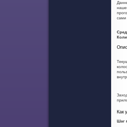
Данн
наше
прог
сами 
Сред
Коли
Опис
Теку
коло
польз
внут
Захо
прил
Как 
Шаг 