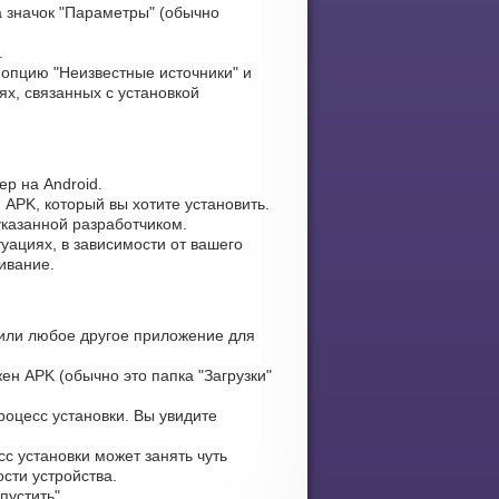
 значок "Параметры" (обычно
.
опцию "Неизвестные источники" и
х, связанных с установкой
р на Android.
 APK, который вы хотите установить.
указанной разработчиком.
уациях, в зависимости от вашего
ивание.
или любое другое приложение для
ен APK (обычно это папка "Загрузки"
оцесс установки. Вы увидите
с установки может занять чуть
сти устройства.
устить".