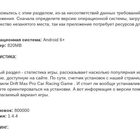
омьтесь с этим разделом, из-за несоответствий данных требовани
ожения. Сначала определите версию операционной системы, загруж
ество незанятого места, так как приложение потребует ресурсов дл
ационная система:
Android 6+
ер:
820MB
истика:
й раздел - статистика игры, рассказывает насколько популярная иг
ю, доступную на сайте. По сути, счетчик установок с нашей стран
зили Drift Max Pro Car Racing Game . И стоит ли вообще устанавли
те ориентироваться на установки. А вот информация о версии пом
лагаемый вариант игры.
новок:
800000
ия:
1.4.4
инг: