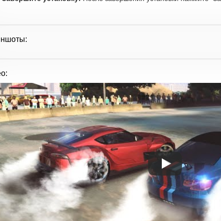
иншоты:
о: