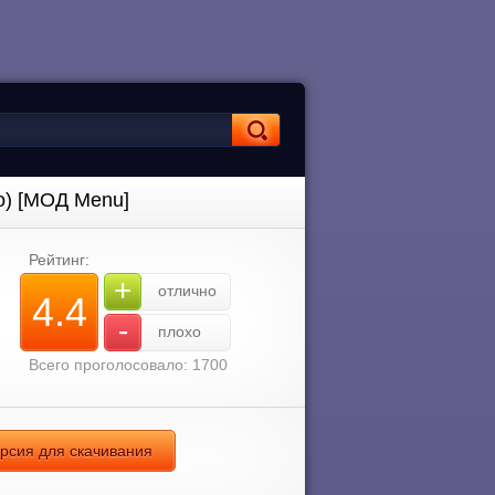
о) [МОД Menu]
Рейтинг:
+
отлично
4.4
-
плохо
Всего проголосовало: 1700
ерсия для скачивания