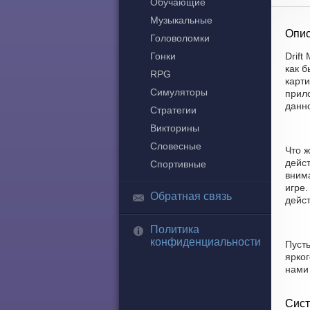
Обучающие
Музыкальные
Опис
Головоломки
Гонки
Drift
как 
RPG
карти
Симуляторы
прило
данн
Стратегии
Викторины
Словесные
Что ж
дейст
Спортивные
вним
игре.
Обратная связь
дейст
Политика
конфиденциальности
Пусть
ярког
нами 
Сист