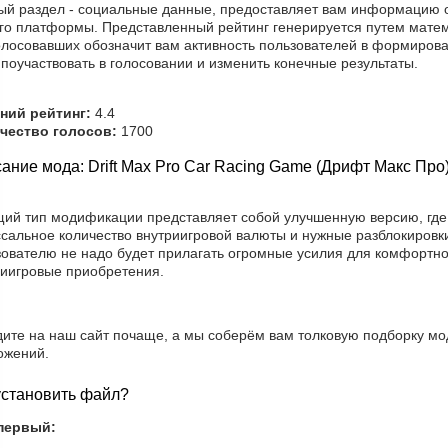
ый раздел - социальные данные, предоставляет вам информацию о
го платформы. Представленный рейтинг генерируется путем матем
олосовавших обозначит вам активность пользователей в формирова
поучаствовать в голосовании и изменить конечные результаты.
ний рейтинг:
4.4
чество голосов:
1700
ание мода: Drift Max Pro Car Racing Game (Дрифт Макс Про
щий тип модификации представляет собой улучшенную версию, где
ссальное количество внутриигровой валюты и нужные разблокиров
ователю не надо будет прилагать огромные усилия для комфортной
риигровые приобретения.
дите на наш сайт почаще, а мы соберём вам толковую подборку мо
ожений.
установить файл?
первый: