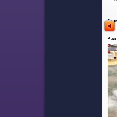
Скр
Виде