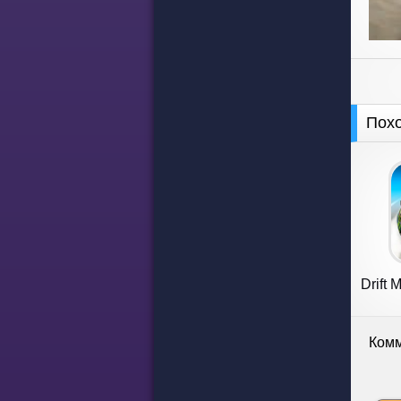
Пох
Drift 
Комм