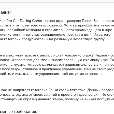
ание:
 Max Pro Car Racing Game - яркая игра в разделе Гонки. Все прило
быстрые игры, с интересным сюжетом. Хотя вы приобретёте немалу
нки, спокойной мелодии и стремительности происходящего в игре.
жение могут играть как совершеннолетнее, так и дети. Из-за того,
ой категории предусмотрены на различную возрастную группу.
е мы получим вместе с инсталляцией конкретного apk? Первое - со
вовать аллергеном для глаз и вносит особенную изюминку игре. Та
ание на музыке, которые различаются индивидуальностью и полно
 Напоследок, отличное и практичное управление. Вам не стоит ра
вий, или искать кнопки управления - всё интуитивно понятно.
 вас не напрягает категория Гонки своей тяжестью. Данный разде
о досуга, отдыха от своих занятий и простого удовольствия. Не сто
стандартный образец данного жанра, поэтому не вникая погружайт
емные требования: