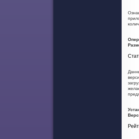
Ознак
прил
колич
Опер
Разм
Стат
Данны
верси
загру
желае
пред
Уста
Верс
Рейт