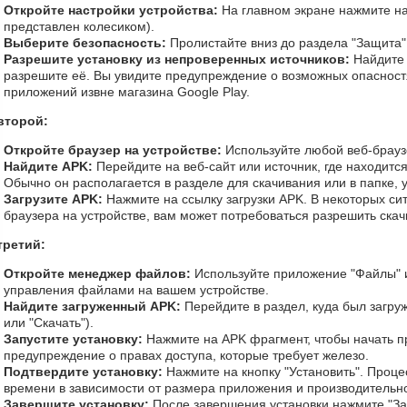
Откройте настройки устройства:
На главном экране нажмите на
представлен колесиком).
Выберите безопасность:
Пролистайте вниз до раздела "Защита"
Разрешите установку из непроверенных источников:
Найдите 
разрешите её. Вы увидите предупреждение о возможных опасностя
приложений извне магазина Google Play.
второй:
Откройте браузер на устройстве:
Используйте любой веб-браузе
Найдите APK:
Перейдите на веб-сайт или источник, где находится
Обычно он располагается в разделе для скачивания или в папке, 
Загрузите APK:
Нажмите на ссылку загрузки APK. В некоторых сит
браузера на устройстве, вам может потребоваться разрешить скач
третий:
Откройте менеджер файлов:
Используйте приложение "Файлы" 
управления файлами на вашем устройстве.
Найдите загруженный APK:
Перейдите в раздел, куда был загруж
или "Скачать").
Запустите установку:
Нажмите на APK фрагмент, чтобы начать пр
предупреждение о правах доступа, которые требует железо.
Подтвердите установку:
Нажмите на кнопку "Установить". Процес
времени в зависимости от размера приложения и производительно
Завершите установку:
После завершения установки нажмите "Зап