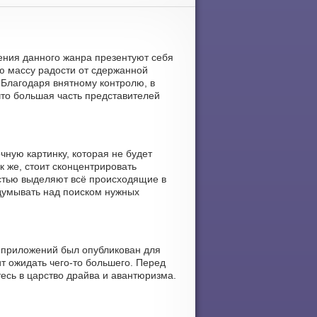
жения данного жанра презентуют себя
ю массу радости от сдержанной
 Благодаря внятному контролю, в
 что большая часть представителей
чную картинку, которая не будет
к же, стоит сконцентрировать
стью выделяют всё происходящие в
здумывать над поиском нужных
л приложений был опубликован для
ит ожидать чего-то большего. Перед
есь в царство драйва и авантюризма.