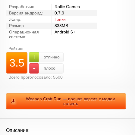
Разработчик:
Rollic Games
Версия андроид:
0.7.9
Жанр:
Гонки
Размер:
833MB
Операционная
Android 6+
система:
Рейтинг:
+
отлично
3.5
-
плохо
Всего проголосовало: 5600
Weapon Craft Run — полная версия с модом
скачать
Описание: