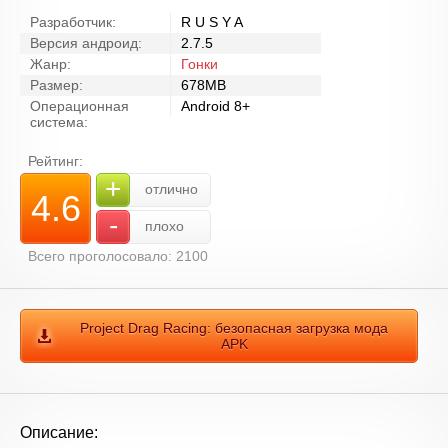
Разработчик:
R U S Y A
Версия андроид:
2.7.5
Жанр:
Гонки
Размер:
678MB
Операционная
Android 8+
система:
Рейтинг:
+
отлично
4.6
-
плохо
Всего проголосовало: 2100
Project Drag Racing: безопасная загрузка мода
APK
Описание: