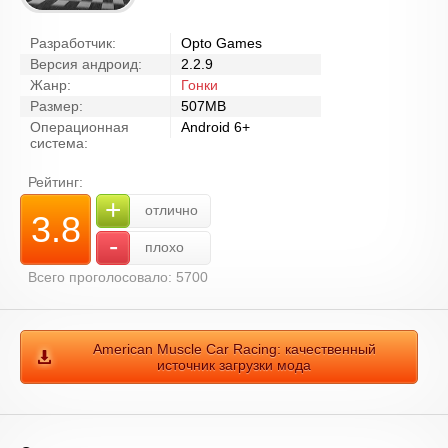
Разработчик:
Opto Games
Версия андроид:
2.2.9
Жанр:
Гонки
Размер:
507MB
Операционная
Android 6+
система:
Рейтинг:
+
отлично
3.8
-
плохо
Всего проголосовало: 5700
American Muscle Car Racing: качественный
источник загрузки мода