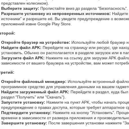
представлен колесиком).
Выберите защиту:
Пролистайте вниз до раздела "Безопасность".
Разрешите установку из непроверенных источников:
Найдите
источники" и разрешите её. Вы увидите предупреждение о возможн
приложений извне Google Play Store.
второй:
Откройте браузер на устройстве:
Используйте любой браузер на
Найдите файл APK:
Перейдите на страницу или ресурс, где нахо
установить. Обычно он располагается в разделе загрузок или в п
Загрузите файл APK:
Нажмите на ссылку для загрузки APK файла
зависимости от вашего браузера на устройстве, вам может потреб
третий:
Откройте файловый менеджер:
Используйте встроенный файл
программное средство для управления данными на вашем гаджет
Найдите загруженный файл APK:
Перейдите в раздел, куда был
раздел "Получить" или "Скачать").
Запустите установку:
Нажмите на пункт APK, чтобы начать проце
предупреждение о правах доступа, которые требует аппаратное с
Подтвердите установку:
Нажмите на кнопку "Установить". Проце
времени в зависимости от размера приложения и производительно
Завершите установку:
После завершения установки нажмите "Зап