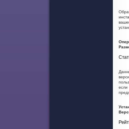
Обра
инст
вашем
устан
Опер
Разм
Стат
Данны
верси
поль
если 
пред
Уста
Верс
Рейт