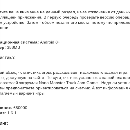
тите ваше внимание на данный раздел, из-за отклонения от данны
алляцией приложения. В первую очередь проверьте версию операц
 устройстве. Затем - объем незанятого места, потому что прилож
овки.
ационная система:
Android 8+
ер:
358MB
истика:
й абзац - статистика игры, рассказывает насколько классная игра,
ю, доступную на сайте. По сути, счетчик установок с нашей платф
зователей загрузили Nano Monster Truck Jam Game . Надо ли уста
вы предпочитаете ориентироваться на счетчик. А вот информация о
лагаемый вариант игры.
новок:
650000
ия:
1.6.1
инг: