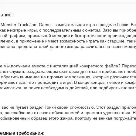
ание:
Monster Truck Jam Game - замечательная игра в разделе Гонки. В
 как нехитрые игры, с последовательным сюжетом. Зато вы приобр
ивой графики, прикольной мелодии и быстротечности происходящег
лению, в приложение имеют возможность играть как старшие, так и
шинство представителей данного жанра рассчитаны на всевозможну
же мы получаем вместе с инсталляцией конкретного файла? Первоо
танет служить раздражающим фактором для глаз и прибавляет нео
т обратить внимание на игровых композициях, которые различаютс
ркивают всё, что происходит в игре. В конце концов, легкое и ком
ачиваться на поиск необходимых действий, или подбирать кнопки 
 вас не пугает раздел Гонки своей сложностью. Этот раздел прил
а, расслабления от своих обязанностей и простого удовольствия. Н
обыкновенный образец этого жанра, поэтому не вникая погружайте
емные требования: