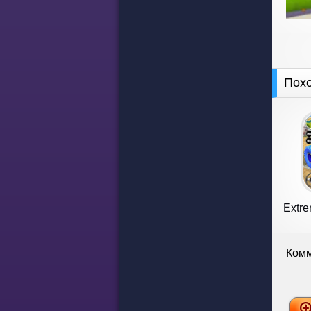
Пох
Extre
Комм