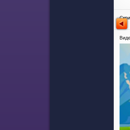
Скр
Виде