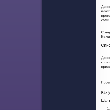
Данн
плат
прого
сами 
Сред
Коли
Опис
Данн
коли
прил
Посе
Как 
Шаг 