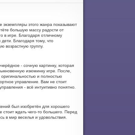
се экземпляры этого жанра показывают
етёте большую массу радости от
о в игре. Благодаря отличному
 дети. Благодаря тому, что
ю возрастную группу.
черёдное - сочную картинку, которая
быкновенную изюминку игре. После,
я оригинальностью и полностью
фортное управление. Вам не стоит
управления - всё интуитивно понятно.
ожений был изобретён для хорошего
е стоит ждать чего-то большего. Перед
сь в мир веселья и удовольствия.