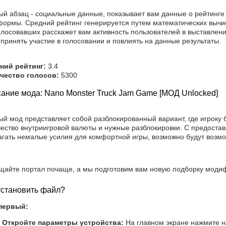
ый абзац - социальные данные, показывает вам данные о рейтинге
формы. Средний рейтинг генерируется путем математических вычис
лосовавших расскажет вам активность пользователей в выставлени
принять участие в голосовании и повлиять на данные результаты.
ний рейтинг:
3.4
чество голосов:
5300
ание мода: Nano Monster Truck Jam Game [МОД Unlocked]
ый мод представляет собой разблокированный вариант, где игроку
чество внутриигровой валюты и нужные разблокировки. С предоста
агать немалые усилия для комфортной игры, возможно будут возм
щайте портал почаще, а мы подготовим вам новую подборку модиф
установить файл?
первый:
Откройте параметры устройства:
На главном экране нажмите н