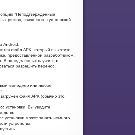
 опцию "Неподтвержденные
ых рисках, связанных с установкой
 Android.
дится файл APK, который вы хотите
апке, предоставленной разработчиком.
. В определённых случаях, в
оваться разрешить перенос.
овый менеджер или любое
е.
 загружен файл APK (обычно это
сс установки. Вы увидите
редство.
сс установки может занять немного
сти устройства.
устить".