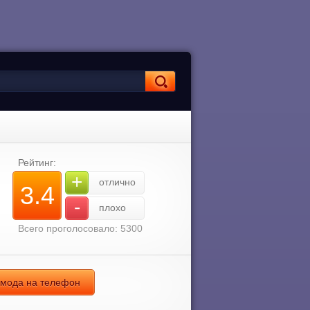
Рейтинг:
+
отлично
3.4
-
плохо
Всего проголосовало: 5300
 мода на телефон