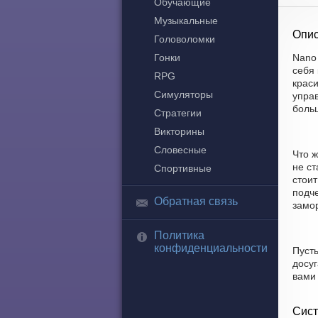
Обучающие
Музыкальные
Опис
Головоломки
Гонки
Nano 
себя
RPG
крас
Симуляторы
управ
боль
Стратегии
Викторины
Словесные
Что 
не с
Спортивные
стои
подче
Обратная связь
замор
Политика
конфиденциальности
Пусть
досуг
вами 
Сист