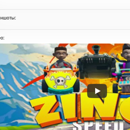
иншоты:
о: