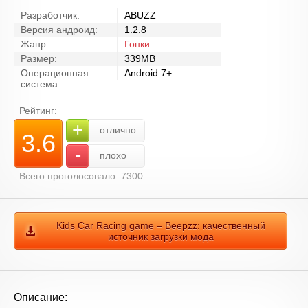
Разработчик:
ABUZZ
Версия андроид:
1.2.8
Жанр:
Гонки
Размер:
339MB
Операционная
Android 7+
система:
Рейтинг:
+
отлично
3.6
-
плохо
Всего проголосовало: 7300
Kids Car Racing game – Beepzz: качественный
источник загрузки мода
Описание: