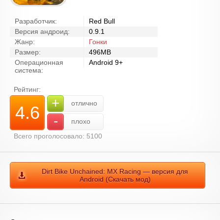
Разработчик:
Red Bull
Версия андроид:
0.9.1
Жанр:
Гонки
Размер:
496MB
Операционная
Android 9+
система:
Рейтинг:
+
отлично
4.6
-
плохо
Всего проголосовало: 5100
Dirt Bike Unchained: MX Racing — версия для
Android (Скачать мод)