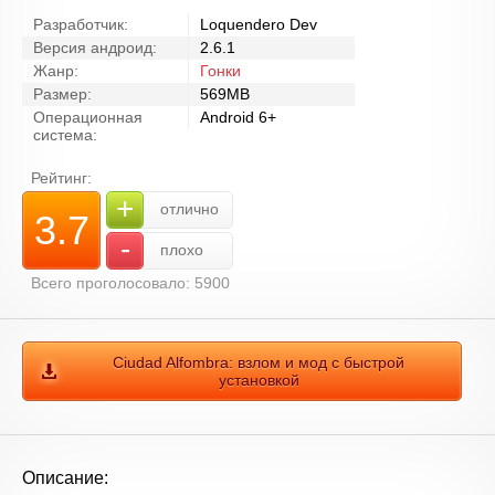
Разработчик:
Loquendero Dev
Версия андроид:
2.6.1
Жанр:
Гонки
Размер:
569MB
Операционная
Android 6+
система:
Рейтинг:
+
отлично
3.7
-
плохо
Всего проголосовало: 5900
Ciudad Alfombra: взлом и мод с быстрой
установкой
Описание: