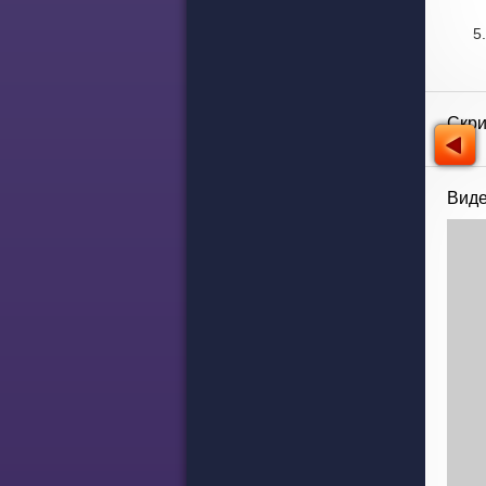
Скр
Виде