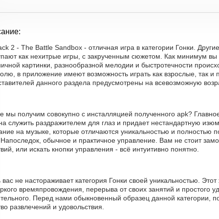
ание:
ck 2 - The Battle Sandbox - отличная игра в категории Гонки. Друг
упают как нехитрые игры, с закрученным сюжетом. Как минимум вы
ничной картинки, разнообразной мелодии и быстротечности происх
олю, в приложение имеют возможность играть как взрослые, так и 
ставителей данного раздела предусмотрены на всевозможную возр
е мы получим совокупно с инсталляцией полученного apk? Главное
на служить раздражителем для глаз и придает нестандартную изюми
ание на музыке, которые отличаются уникальностью и полностью 
 Напоследок, обычное и практичное управление. Вам не стоит зам
вий, или искать кнопки управления - всё интуитивно понятно.
 вас не настораживает категория Гонки своей уникальностью. Это
ркого времяпровождения, перерыва от своих занятий и простого уд
ительного. Перед нами обыкновенный образец данной категории, п
во развлечений и удовольствия.