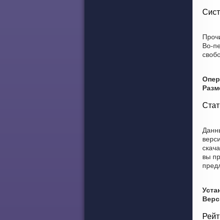
Сист
Прочи
Во-п
свобо
Опер
Разм
Стат
Данны
верси
скача
вы пр
пред
Уста
Верс
Рейт