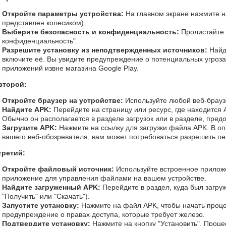
Откройте параметры устройства:
На главном экране нажмите н
представлен колесиком).
Выберите безопасность и конфиденциальность:
Пролистайте 
конфиденциальность".
Разрешите установку из неподтвержденных источников:
Найд
включите её. Вы увидите предупреждение о потенциальных угроза
приложений извне магазина Google Play.
второй:
Откройте браузер на устройстве:
Используйте любой веб-браузе
Найдите APK:
Перейдите на страницу или ресурс, где находится A
Обычно он располагается в разделе загрузок или в разделе, пред
Загрузите APK:
Нажмите на ссылку для загрузки файла APK. В оп
вашего веб-обозревателя, вам может потребоваться разрешить пе
третий:
Откройте файловый источник:
Используйте встроенное прилож
приложение для управления файлами на вашем устройстве.
Найдите загруженный APK:
Перейдите в раздел, куда был загру
"Получить" или "Скачать").
Запустите установку:
Нажмите на файл APK, чтобы начать проце
предупреждение о правах доступа, которые требует железо.
Подтвердите установку:
Нажмите на кнопку "Установить". Процес