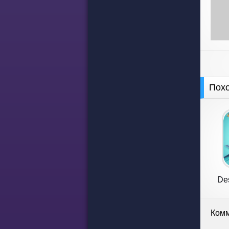
Пох
Des
Комм