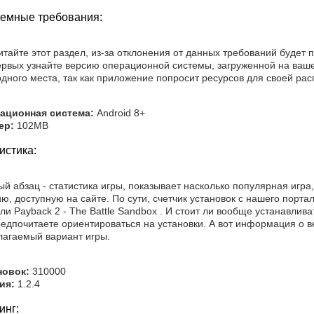
емные требования:
тайте этот раздел, из-за отклонения от данных требований будет 
ервых узнайте версию операционной системы, загруженной на ваше
дного места, так как приложение попросит ресурсов для своей рас
ационная система:
Android 8+
ер:
102MB
истика:
й абзац - статистика игры, показывает насколько популярная игра
ю, доступную на сайте. По сути, счетчик установок с нашего порта
ли Payback 2 - The Battle Sandbox . И стоит ли вообще устанавли
едпочитаете ориентироваться на установки. А вот информация о в
лагаемый вариант игры.
новок:
310000
ия:
1.2.4
инг: