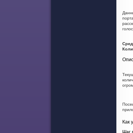
Данн
порт
расск
голо
Сред
Коли
Опис
Теку
коли
огро
Посе
прил
Как 
Шаг 