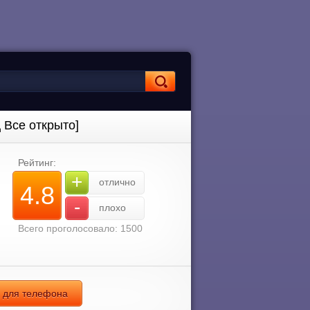
Д Все открыто]
Рейтинг:
+
отлично
4.8
-
плохо
Всего проголосовало: 1500
д для телефона