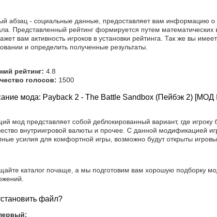
ый абзац - социальные данные, предоставляет вам информацию о р
ала. Представленный рейтинг формируется путем математических 
ажет вам активность игроков в установки рейтинга. Так же вы имее
совании и определить полученные результаты.
ний рейтинг:
4.8
чество голосов:
1500
ание мода: Payback 2 - The Battle Sandbox (Пейбэк 2) [МОД
щий мод представляет собой деблокированный вариант, где игроку
чество внутриигровой валюты и прочее. С данной модификацией игр
мные усилия для комфортной игры, возможно будут открыты игровы
щайте каталог почаще, а мы подготовим вам хорошую подборку мо
ожений.
установить файл?
первый: