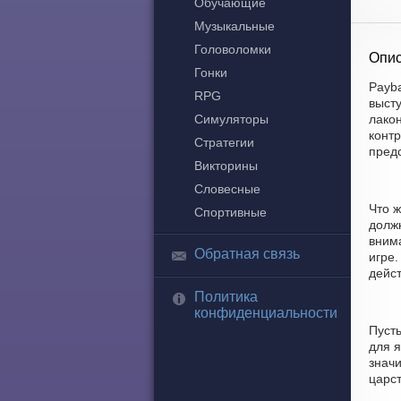
Обучающие
Музыкальные
Головоломки
Опис
Гонки
Payba
RPG
выст
Симуляторы
лако
контр
Стратегии
пред
Викторины
Словесные
Что ж
Спортивные
долж
вним
Обратная связь
игре.
дейст
Политика
конфиденциальности
Пусть
для я
знач
царст