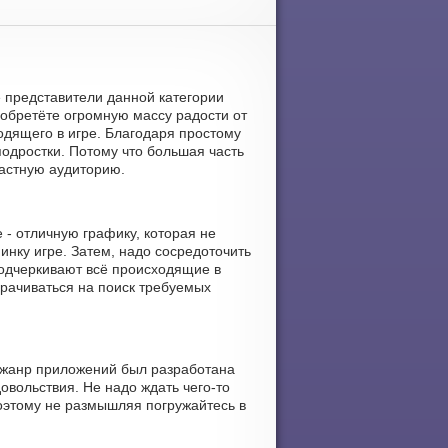
ие представители данной категории
 обретёте огромную массу радости от
одящего в игре. Благодаря простому
подростки. Потому что большая часть
астную аудиторию.
 - отличную графику, которая не
нку игре. Затем, надо сосредоточить
подчеркивают всё происходящие в
орачиваться на поиск требуемых
т жанр приложений был разработана
овольствия. Не надо ждать чего-то
оэтому не размышляя погружайтесь в