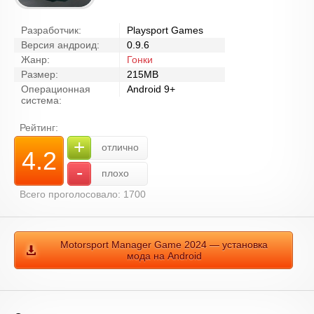
Разработчик:
Playsport Games
Версия андроид:
0.9.6
Жанр:
Гонки
Размер:
215MB
Операционная
Android 9+
система:
Рейтинг:
+
отлично
4.2
-
плохо
Всего проголосовало: 1700
Motorsport Manager Game 2024 — установка
мода на Android