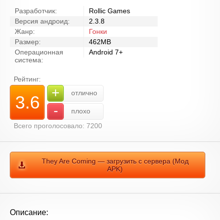
Разработчик:
Rollic Games
Версия андроид:
2.3.8
Жанр:
Гонки
Размер:
462MB
Операционная
Android 7+
система:
Рейтинг:
+
отлично
3.6
-
плохо
Всего проголосовало: 7200
They Are Coming — загрузить с сервера (Мод
APK)
Описание: