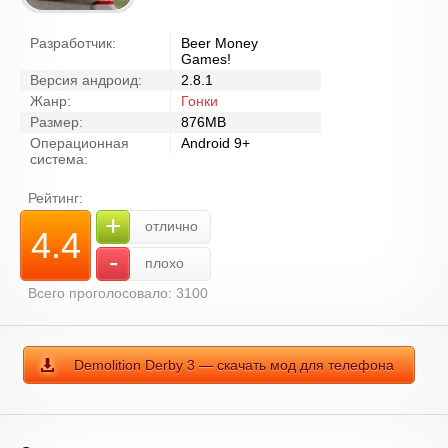
Разработчик:
Beer Money
Games!
Версия андроид:
2.8.1
Жанр:
Гонки
Размер:
876MB
Операционная
Android 9+
система:
Рейтинг:
+
отлично
4.4
-
плохо
Всего проголосовало: 3100
Demolition Derby 3 — скачать мод для телефона