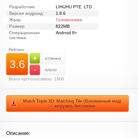
Разработчик:
LIHUHU PTE. LTD.
Версия андроид:
1.8.6
Жанр:
Головоломки
Размер:
822MB
Операционная
Android 8+
система:
Рейтинг:
+
отлично
3.6
-
плохо
Всего проголосовало: 1500
Match Triple 3D: Matching Tile (Взломанный мод)
— загрузить бесплатно
Описание: