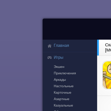
Ск
Главная
[М
Игры
Экшен
Приключения
Аркады
Настольные
Карточные
Азартные
Казуальные