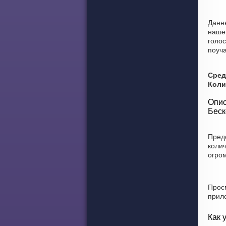
Данн
наше
голос
поуча
Сред
Коли
Опис
Беск
Пред
колич
огро
Прос
прил
Как 