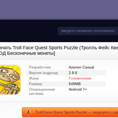
ачать Troll Face Quest Sports Puzzle (Тролль Фейс Кв
ОД Бесконечные монеты]
Разработчик:
Azerion Casual
Версия андроид:
2.8.6
Жанр:
Головоломки
Размер:
549MB
Операционная
Android 7+
система:
Troll Face Quest Sports Puzzle — загрузить с с