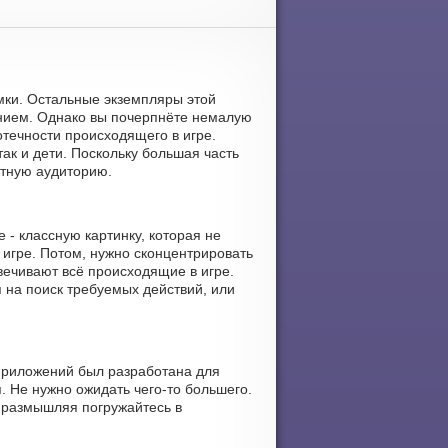
ломки. Остальные экземпляры этой
анием. Однако вы почерпнёте немалую
отечности происходящего в игре.
так и дети. Поскольку большая часть
стную аудиторию.
 - классную картинку, которая не
 игре. Потом, нужно сконцентрировать
вечивают всё происходящие в игре.
я на поиск требуемых действий, или
 приложений был разработана для
. Не нужно ожидать чего-то большего.
е размышляя погружайтесь в