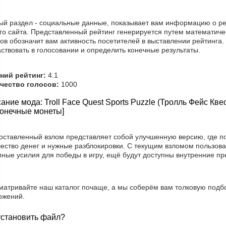
ый раздел - социальные данные, показывает вам информацию о ре
го сайта. Представленный рейтинг генерируется путем математиче
ов обозначит вам активность посетителей в выставлении рейтинга
ствовать в голосовании и определить конечные результаты.
ний рейтинг:
4.1
чество голосов:
1000
ание мода: Troll Face Quest Sports Puzzle (Тролль Фейс Кве
онечные монеты]
оставленный взлом представляет собой улучшенную версию, где п
ество денег и нужные разблокировки. С текущим взломом пользова
мные усилия для победы в игру, ещё будут доступны внутренние п
матривайте наш каталог почаще, а мы соберём вам толковую подбо
ожений.
установить файл?