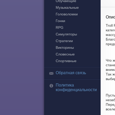
Обучающие
Музыкальные
Головоломки
Опис
Гонки
Troll
RPG
кате
Симуляторы
массу
Благо
Стратегии
пред
Викторины
Словесные
Что ж
Спортивные
стане
вним
Обратная связь
Так ж
выбир
Политика
конфиденциальности
Пуст
незаб
Пере
всел