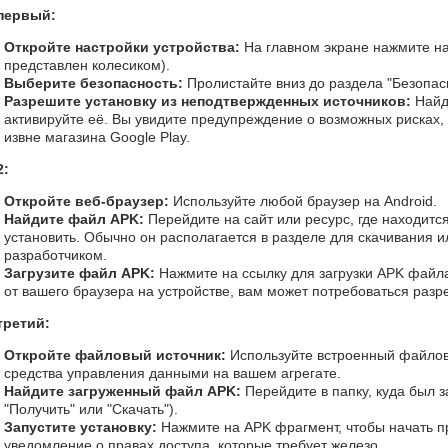
первый:
Откройте настройки устройства:
На главном экране нажмите на
представлен колесиком).
Выберите безопасность:
Пролистайте вниз до раздела "Безопас
Разрешите установку из неподтвержденных источников:
Найд
активируйте её. Вы увидите предупреждение о возможных рисках,
извне магазина Google Play.
2:
Откройте веб-браузер:
Используйте любой браузер на Android.
Найдите файл APK:
Перейдите на сайт или ресурс, где находитс
установить. Обычно он располагается в разделе для скачивания и
разработчиком.
Загрузите файл APK:
Нажмите на ссылку для загрузки APK файла
от вашего браузера на устройстве, вам может потребоваться разр
третий:
Откройте файловый источник:
Используйте встроенный файло
средства управления данными на вашем агрегате.
Найдите загруженный файл APK:
Перейдите в папку, куда был 
"Получить" или "Скачать").
Запустите установку:
Нажмите на APK фрагмент, чтобы начать пр
уведомление о правах доступа, которые требует железо.