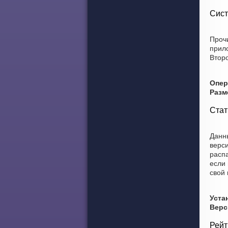
Сист
Прочи
прил
Второ
Опер
Разм
Стат
Данны
верси
распа
если
свой
Уста
Верс
Рейт