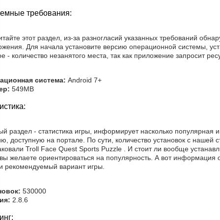
емные требования:
тайте этот раздел, из-за разногласий указанных требований обна
ожения. Для начала установите версию операционной системы, уст
е - количество незанятого места, так как приложение запросит ресу
ационная система:
Android 7+
ер:
549MB
истика:
й раздел - статистика игры, информирует насколько популярная иг
ю, доступную на портале. По сути, количество установок с нашей с
ковали Troll Face Quest Sports Puzzle . И стоит ли вообще устана
 вы желаете ориентироваться на популярность. А вот информация о
 и рекомендуемый вариант игры.
новок:
530000
ия:
2.8.6
инг: