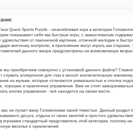
ание:
 Face Quest Sports Puzzle - незатейливая игра в категории Голово
гории показывают себя как быстрые игры, с замысловатым содерж
 удовольствия от лаконичной картинки, отличной мелодии и быстр
даря внятному контролю, в приложение могут играть как старшие, 
ставителей данного жанра предусмотрены на всевозможную возра
е мы приобретаем совокупно с установкой данного файла? Главное
т служить аллергеном для глаз и вносит исключительную изюминку
ание на музыке, которые отличаются уникальностью и сполна подс
е, хорошее и практичное управление. Вам не стоит заморачиватьс
ать кнопки управления - всё находится на своем месте.
ь вас не пугает жанр Головоломки своей тяжестью. Данный раздел
ываемого досуга, отдыха от своих занятий и простого удовольствия
д игроками стандартный представитель этой категории, поэтому н
енную веселья и приключений.