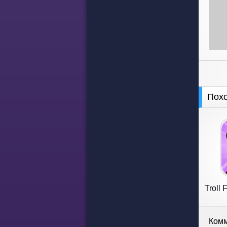
Пох
Troll 
Комм