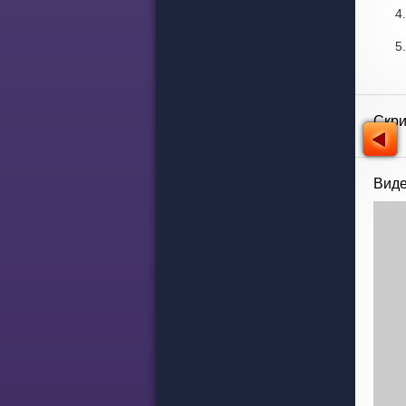
Скр
Виде