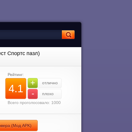
ест Спортс пазл)
Рейтинг:
+
отлично
4.1
-
плохо
Всего проголосовало: 1000
ервера (Мод APK)