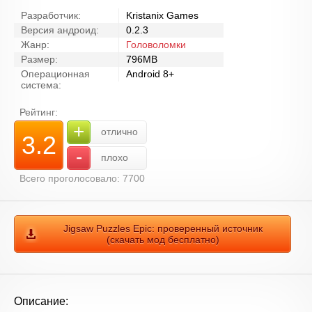
Разработчик:
Kristanix Games
Версия андроид:
0.2.3
Жанр:
Головоломки
Размер:
796MB
Операционная
Android 8+
система:
Рейтинг:
+
отлично
3.2
-
плохо
Всего проголосовало: 7700
Jigsaw Puzzles Epic: проверенный источник
(скачать мод бесплатно)
Описание: