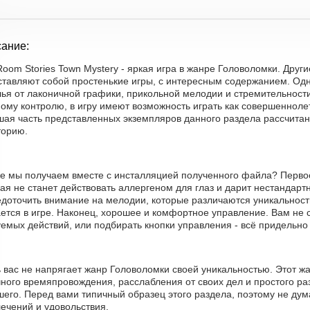
ание:
Room Stories Town Mystery - яркая игра в жанре Головоломки. Друг
ставляют собой простенькие игры, с интересным содержанием. Од
лья от лаконичной графики, прикольной мелодии и стремительност
ому контролю, в игру имеют возможность играть как совершенноле
шая часть представленных экземпляров данного раздела рассчита
торию.
же мы получаем вместе с инсталляцией полученного файла? Перво
ая не станет действовать аллергеном для глаз и дарит нестандарт
едоточить внимание на мелодии, которые различаются уникальност
ется в игре. Наконец, хорошее и комфортное управление. Вам не 
емых действий, или подбирать кнопки управления - всё придельно
ь вас не напрягает жанр Головоломки своей уникальностью. Этот 
ного времяпровождения, расслабления от своих дел и простого раз
его. Перед вами типичный образец этого раздела, поэтому не дум
ечений и удовольствия.