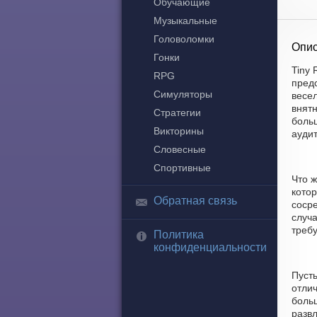
Обучающие
Музыкальные
Головоломки
Опис
Гонки
Tiny 
RPG
пред
Симуляторы
весе
внятн
Стратегии
боль
Викторины
ауди
Словесные
Спортивные
Что 
котор
Обратная связь
соср
случа
требу
Политика
конфиденциальности
Пуст
отлич
больш
развл