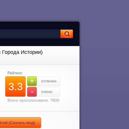
ы Города Истории)
Рейтинг:
+
отлично
3.3
-
плохо
Всего проголосовало: 7600
roid (Скачать мод)