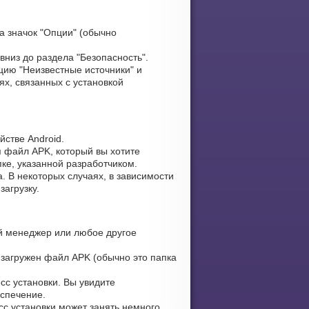
а значок "Опции" (обычно
вниз до раздела "Безопасность".
ию "Неизвестные источники" и
х, связанных с установкой
стве Android.
я файл APK, который вы хотите
пке, указанной разработчиком.
. В некоторых случаях, в зависимости
загрузку.
 менеджер или любое другое
 загружен файл APK (обычно это папка
сс установки. Вы увидите
еспечение.
сс установки может занять немного