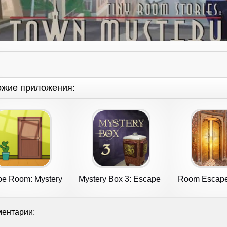
ожие приложения:
e Room: Mystery
Mystery Box 3: Escape
Room Escape
Word
The Room
Ques
ентарии: