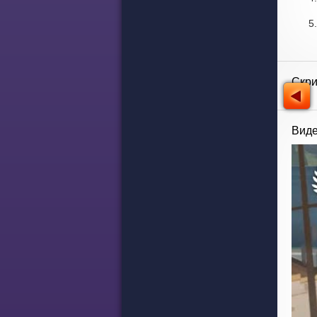
Скр
Виде