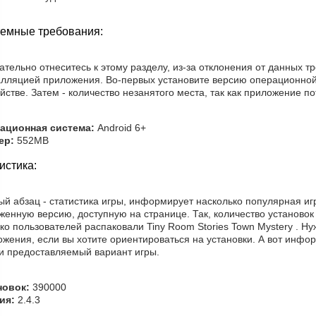
емные требования:
тельно отнеситесь к этому разделу, из-за отклонения от данных 
алляцией приложения. Во-первых установите версию операционной
йстве. Затем - количество незанятого места, так как приложение по
ационная система:
Android 6+
ер:
552MB
истика:
й абзац - статистика игры, информирует насколько популярная игр
женную версию, доступную на странице. Так, количество установо
ко пользователей распаковали Tiny Room Stories Town Mystery . Н
жения, если вы хотите ориентироваться на установки. А вот инфо
 и предоставляемый вариант игры.
новок:
390000
ия:
2.4.3