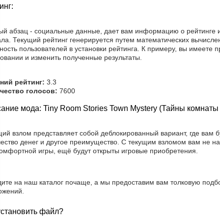
инг:
ый абзац - социальные данные, дает вам информацию о рейтинге и
ла. Текущий рейтинг генерируется путем математических вычислен
ность пользователей в установки рейтинга. К примеру, вы имеете п
совании и изменить полученные результаты.
ний рейтинг:
3.3
чество голосов:
7600
ание мода: Tiny Room Stories Town Mystery (Тайны комнат
щий взлом представляет собой деблокированный вариант, где вам 
чество денег и другое преимущество. С текущим взломом вам не н
комфортной игры, ещё будут открыты игровые приобретения.
дите на наш каталог почаще, а мы предоставим вам толковую подб
ожений.
установить файл?