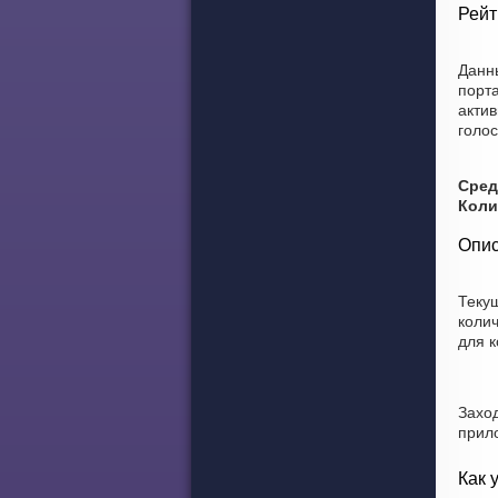
Рейт
Данн
порта
актив
голо
Сред
Коли
Опис
Теку
коли
для 
Захо
прил
Как 