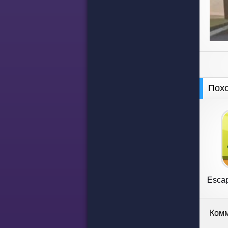
Пох
Escap
Комм