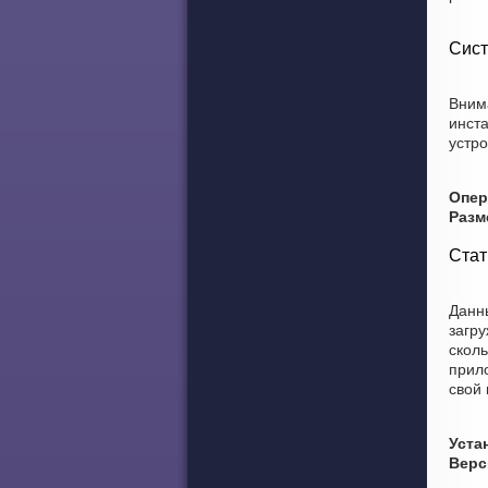
Сист
Внима
инст
устро
Опер
Разм
Стат
Данны
загру
сколь
прило
свой
Уста
Верс