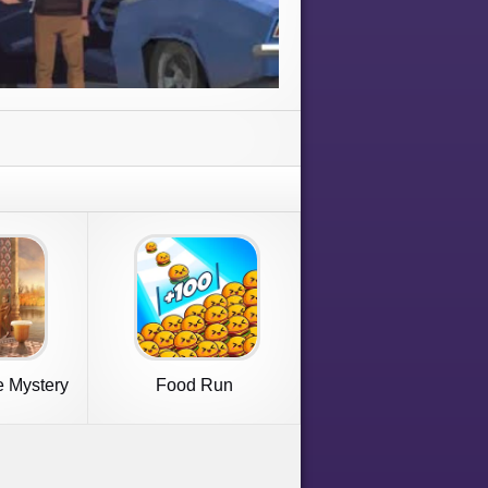
 Mystery
Food Run
t