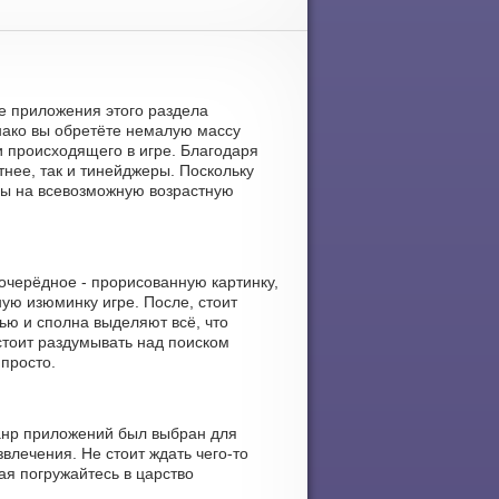
ие приложения этого раздела
нако вы обретёте немалую массу
и происходящего в игре. Благодаря
тнее, так и тинейджеры. Поскольку
ны на всевозможную возрастную
очерёдное - прорисованную картинку,
ную изюминку игре. После, стоит
ью и сполна выделяют всё, что
стоит раздумывать над поиском
 просто.
жанр приложений был выбран для
влечения. Не стоит ждать чего-то
ая погружайтесь в царство