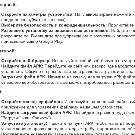
первый:
Откройте параметры устройства:
На главном экране нажмите н
представлен зубчатым колесом).
Выберите безопасность и конфиденциальность:
Пролистайте 
Разрешите установку из неизвестных источников:
Найдите опц
разрешите её. Вы увидите предупреждение о возможных опасностя
приложений извне Google Play.
второй:
Откройте веб-браузер:
Используйте любой веб-браузер на устрой
Найдите файл APK:
Перейдите на сайт или ресурс, где находитс
установить. Обычно он располагается в разделе загрузок или в па
Загрузите файл APK:
Нажмите на ссылку для загрузки APK файла
от вашего веб-обозревателя, вам может потребоваться разрешить 
3:
Откройте менеджер файлов:
Используйте встроенный файловый
приложение для управления файлами на вашем устройстве.
Найдите загруженный файл APK:
Перейдите в раздел, куда был
"Загрузки" или "Скачать").
Запустите установку:
Нажмите на пункт APK, чтобы начать проце
уведомление о правах доступа, которые требует программное об
Подтвердите установку:
Нажмите на кнопку "Установить". Проце