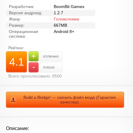
Разработчик:
BoomBit Games
Версия андроид:
1.2.7
Жанр:
Головоломки
Размер:
667MB
Операционная
Android 8+
система:
Рейтинг:
+
отлично
4.1
-
плохо
Всего проголосовало: 8500
Build a Bridge! — скачать файл мода (Гарантия
качества)
Описание: