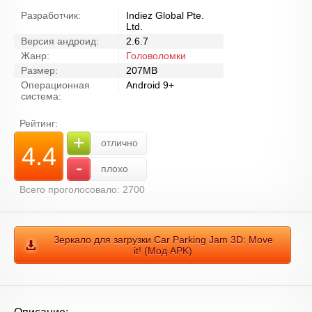
Разработчик:
Indiez Global Pte.
Ltd.
Версия андроид:
2.6.7
Жанр:
Головоломки
Размер:
207MB
Операционная
Android 9+
система:
Рейтинг:
+
отлично
4.4
-
плохо
Всего проголосовало: 2700
Зеркало для загрузки Car Parking Jam 3D: Move
it! (Мод APK)