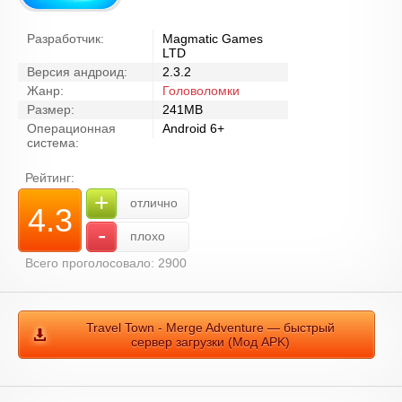
Разработчик:
Magmatic Games
LTD
Версия андроид:
2.3.2
Жанр:
Головоломки
Размер:
241MB
Операционная
Android 6+
система:
Рейтинг:
+
отлично
4.3
-
плохо
Всего проголосовало: 2900
Travel Town - Merge Adventure — быстрый
сервер загрузки (Мод APK)