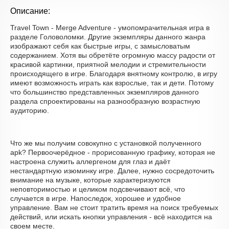
Описание:
Travel Town - Merge Adventure - умопомрачительная игра в
разделе Головоломки. Другие экземпляры данного жанра
изображают себя как быстрые игры, с замысловатым
содержанием. Хотя вы обретёте огромную массу радости от
красивой картинки, приятной мелодии и стремительности
происходящего в игре. Благодаря внятному контролю, в игру
имеют возможность играть как взрослые, так и дети. Потому
что большинство представленных экземпляров данного
раздела спроектированы на разнообразную возрастную
аудиторию.
Что же мы получим совокупно с установкой полученного
apk? Первоочерёдное - прорисованную графику, которая не
настроена служить аллергеном для глаз и даёт
нестандартную изюминку игре. Далее, нужно сосредоточить
внимание на музыке, которые характеризуются
неповторимостью и целиком подсвечивают всё, что
случается в игре. Напоследок, хорошее и удобное
управление. Вам не стоит тратить время на поиск требуемых
действий, или искать кнопки управления - всё находится на
своем месте.