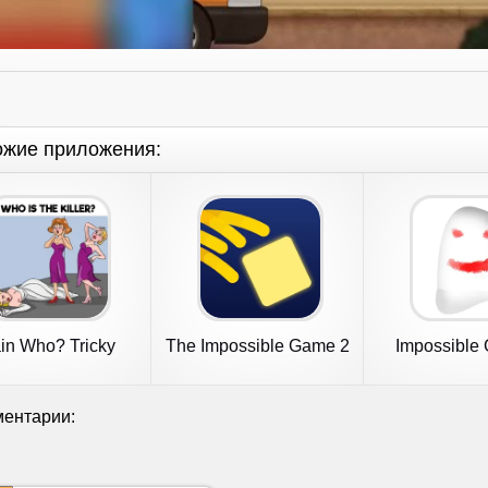
ожие приложения:
in Who? Tricky
The Impossible Game 2
Impossible
Riddle Tests
ентарии: