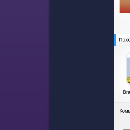
Пох
Bra
Комм