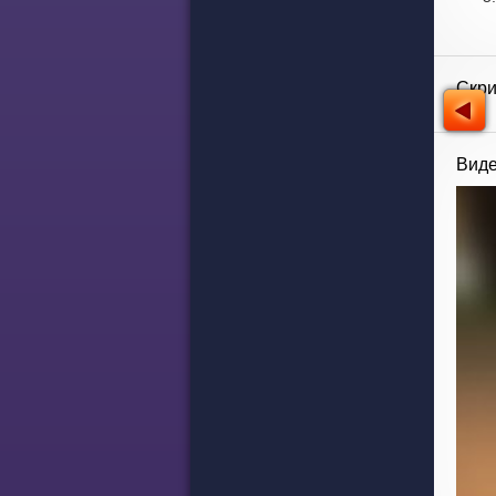
Скр
Виде