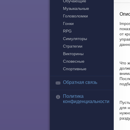
Обучающие
Музыкальные
Опис
Головоломки
Гонки
Impos
пока
RPG
от кр
Симуляторы
управ
данн
Стратегии
Викторины
Словесные
Что ж
долж
Спортивные
внима
После
Обратная связь
подби
Политика
конфиденциальности
Пуст
для 
нужно
разд