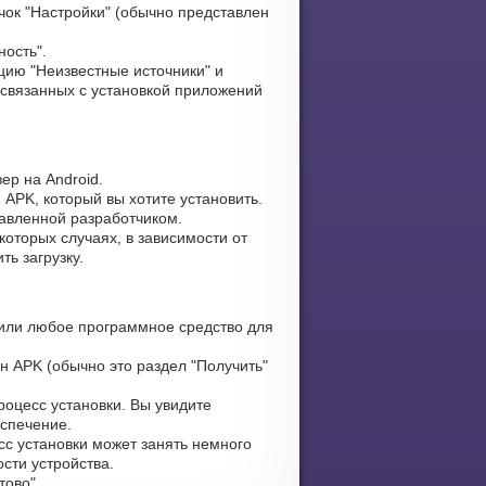
чок "Настройки" (обычно представлен
ность".
ию "Неизвестные источники" и
 связанных с установкой приложений
ер на Android.
 APK, который вы хотите установить.
тавленной разработчиком.
оторых случаях, в зависимости от
ь загрузку.
или любое программное средство для
н APK (обычно это раздел "Получить"
оцесс установки. Вы увидите
еспечение.
сс установки может занять немного
сти устройства.
тово".