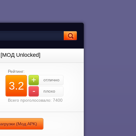
) [МОД Unlocked]
Рейтинг:
+
отлично
3.2
-
плохо
Всего проголосовало: 7400
загрузки (Мод APK)