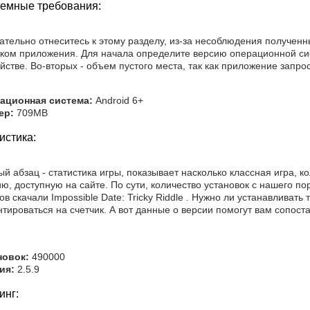
емные требования:
ательно отнеситесь к этому разделу, из-за несоблюдения получен
ском приложения. Для начала определите версию операционной си
йстве. Во-вторых - объем пустого места, так как приложение запро
ационная система:
Android 6+
ер:
709MB
истика:
й абзац - статистика игры, показывает насколько классная игра, 
ю, доступную на сайте. По сути, количество установок с нашего п
ов скачали Impossible Date: Tricky Riddle . Нужно ли устанавливат
тироваться на счетчик. А вот данные о версии помогут вам сопос
новок:
490000
ия:
2.5.9
инг: