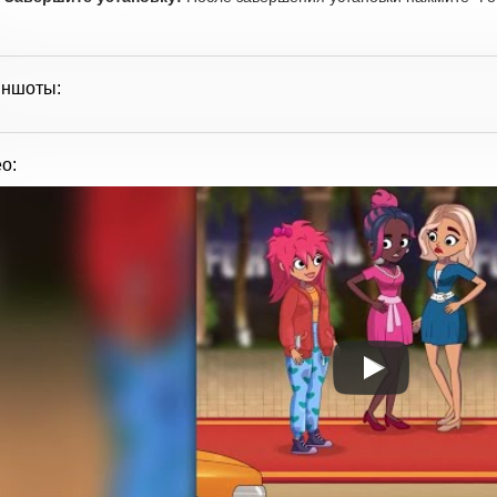
иншоты:
о: