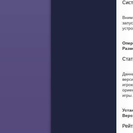
Сист
Вним
запу
устро
Опер
Разм
Стат
Данны
верси
игрок
ориен
игры.
Уста
Верс
Рейт