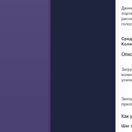
Данн
порт
расск
голос
Сред
Коли
Опис
Загр
колич
усил
Захо
прил
Как 
Шаг 