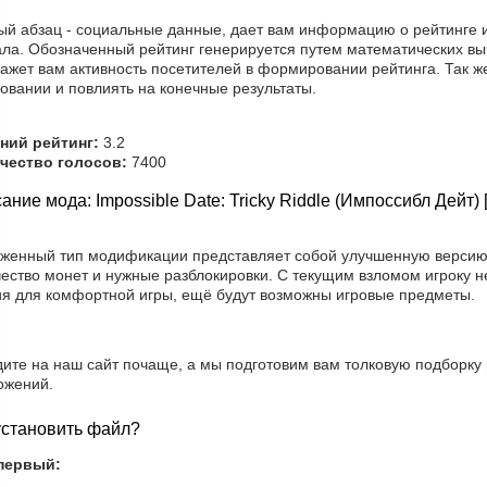
ый абзац - социальные данные, дает вам информацию о рейтинге и
ала. Обозначенный рейтинг генерируется путем математических вы
ажет вам активность посетителей в формировании рейтинга. Так ж
овании и повлиять на конечные результаты.
ний рейтинг:
3.2
чество голосов:
7400
ание мода: Impossible Date: Tricky Riddle (Импоссибл Дейт)
уженный тип модификации представляет собой улучшенную версию, 
ество монет и нужные разблокировки. С текущим взломом игроку н
ия для комфортной игры, ещё будут возможны игровые предметы.
дите на наш сайт почаще, а мы подготовим вам толковую подборку
ожений.
установить файл?
первый: