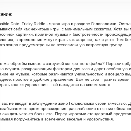
ание:
sible Date: Tricky Riddle - яркая игра в разделе Головоломки. Ост
зывают себя как нехитрые игры, с минимальным сюжетом. Хотя вы
асочной картинки, приятной музыки и быстротечности происходяще
лению, в приложение могут играть как старшие, так и дети. Тем б
ого жанра предусмотрены на всевозможную возрастную группу.
е мы обретём вместе с загрузкой конкретного файла? Первоочерёд
на служить раздражающим фактором для глаз и дарит особенную и
ние на музыке, которые различаются уникальностью и всецело выд
днее, простое и удобное управление. Вам не стоит тратить время
рать кнопки управления - всё находится на своем месте.
ь вас не вводит в заблуждение жанр Головоломки своей тяжестью.
незабываемого времяпровождения, расслабления от своих обязанно
 ожидать чего-то большего. Перед игроками стандартный представ
умывая погружайтесь в вселенную веселья и удовольствия.