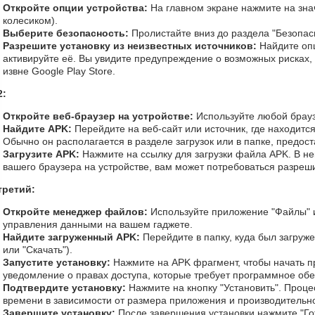
Откройте опции устройства:
На главном экране нажмите на зна
колесиком).
Выберите безопасность:
Пролистайте вниз до раздела "Безопас
Разрешите установку из неизвестных источников:
Найдите опц
активируйте её. Вы увидите предупреждение о возможных рисках,
извне Google Play Store.
2:
Откройте веб-браузер на устройстве:
Используйте любой брауз
Найдите APK:
Перейдите на веб-сайт или источник, где находится
Обычно он располагается в разделе загрузок или в папке, предос
Загрузите APK:
Нажмите на ссылку для загрузки файла APK. В нек
вашего браузера на устройстве, вам может потребоваться разрешит
третий:
Откройте менеджер файлов:
Используйте приложение "Файлы" 
управления данными на вашем гаджете.
Найдите загруженный APK:
Перейдите в папку, куда был загруже
или "Скачать").
Запустите установку:
Нажмите на APK фрагмент, чтобы начать пр
уведомление о правах доступа, которые требует программное об
Подтвердите установку:
Нажмите на кнопку "Установить". Проце
времени в зависимости от размера приложения и производительно
Завершите установку:
После завершения установки нажмите "Го