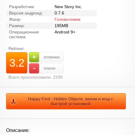
Разработчик:
New Story Inc.
Версия андроид:
0.7.6
Жанр:
Головоломки
Размер:
195MB
Операционная
Android 9+
система:
Рейтинг:
+
отлично
3.2
-
плохо
Всего проголосовало: 2200
Happy Find : Hidden Objects: взлом и мод с
быстрой установкой
Описание: