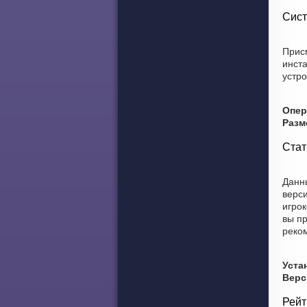
Сист
Присм
инст
устро
Опер
Разм
Стат
Данны
верси
игрок
вы пр
реко
Уста
Верс
Рейт