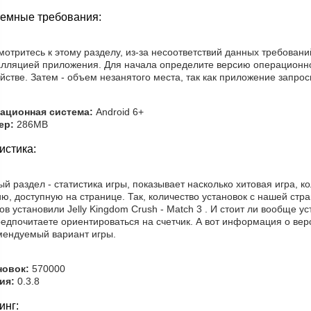
емные требования:
отритесь к этому разделу, из-за несоответствий данных требован
алляцией приложения. Для начала определите версию операционн
йстве. Затем - объем незанятого места, так как приложение запрос
ационная система:
Android 6+
ер:
286MB
истика:
й раздел - статистика игры, показывает насколько хитовая игра, к
ю, доступную на странице. Так, количество установок с нашей ст
ов установили Jelly Kingdom Crush - Match 3 . И стоит ли вообще 
едпочитаете ориентироваться на счетчик. А вот информация о верс
мендуемый вариант игры.
новок:
570000
ия:
0.3.8
инг: