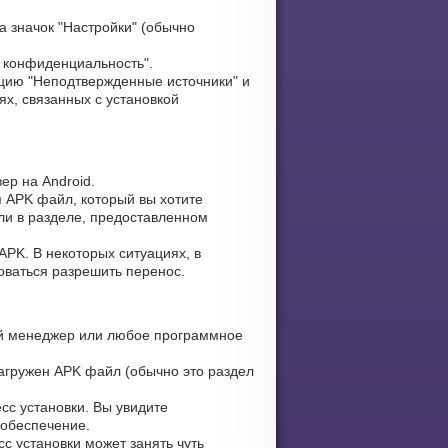
 значок "Настройки" (обычно
и конфиденциальность".
цию "Неподтвержденные источники" и
х, связанных с установкой
ер на Android.
я APK файл, который вы хотите
или в разделе, предоставленном
PK. В некоторых ситуациях, в
оваться разрешить перенос.
й менеджер или любое программное
загружен APK файл (обычно это раздел
сс установки. Вы увидите
 обеспечение.
с установки может занять чуть