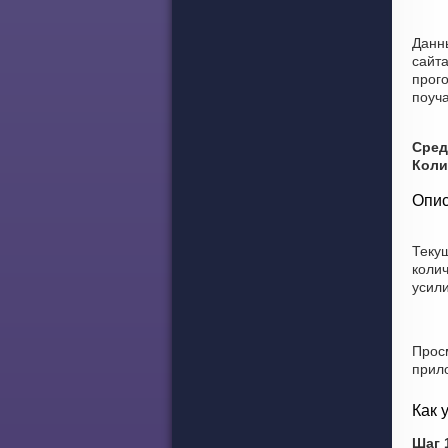
Данн
сайт
прого
поуча
Сред
Коли
Опис
Текущ
коли
усили
Прос
прил
Как 
Шаг 