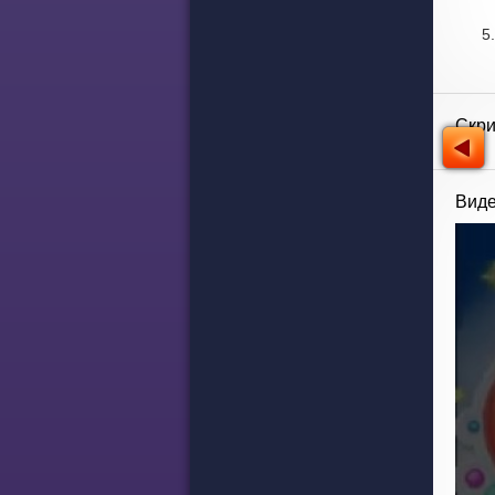
Скр
Виде