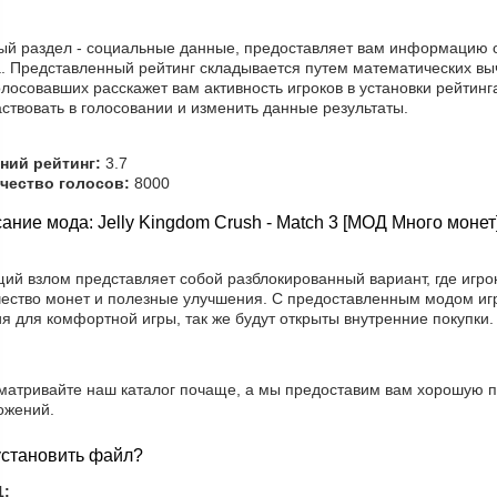
ый раздел - социальные данные, предоставляет вам информацию о 
а. Представленный рейтинг складывается путем математических вы
лосовавших расскажет вам активность игроков в установки рейтинг
ствовать в голосовании и изменить данные результаты.
ний рейтинг:
3.7
чество голосов:
8000
ание мода: Jelly Kingdom Crush - Match 3 [МОД Много монет
ий взлом представляет собой разблокированный вариант, где игро
чество монет и полезные улучшения. С предоставленным модом игр
я для комфортной игры, так же будут открыты внутренние покупки.
матривайте наш каталог почаще, а мы предоставим вам хорошую п
ожений.
установить файл?
1: