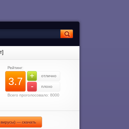
т]
Рейтинг:
+
отлично
3.7
-
плохо
Всего проголосовало: 8000
 вирусы) — скачать