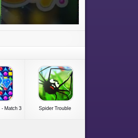
- Match 3
Spider Trouble
nd