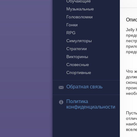
Обучающие
Музыкальные
Головоломки
Опис
Гонки
Jelly
RPG
пред
Симуляторы
пест
прило
Стратегии
пред
Викторины
Словесные
Что ж
Спортивные
долж
скон
Обратная связь
прои
необх
Политика
конфиденциальности
Пуст
отлич
наиб
всел