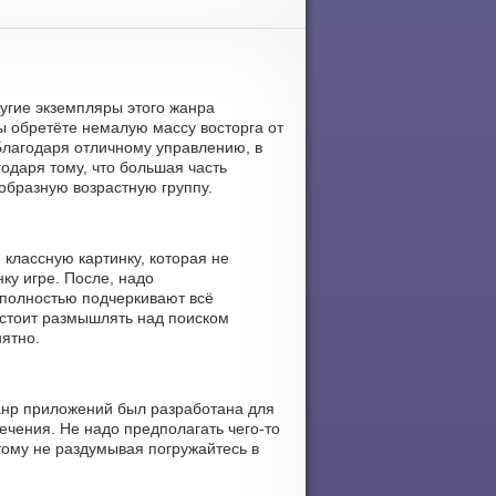
Другие экземпляры этого жанра
 обретёте немалую массу восторга от
Благодаря отличному управлению, в
одаря тому, что большая часть
образную возрастную группу.
 классную картинку, которая не
ку игре. После, надо
 полностью подчеркивают всё
 стоит размышлять над поиском
нятно.
жанр приложений был разработана для
лечения. Не надо предполагать чего-то
тому не раздумывая погружайтесь в