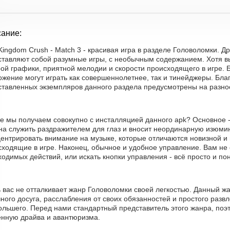
ание:
 Kingdom Crush - Match 3 - красивая игра в разделе Головоломки. 
ставляют собой разумные игры, с необычным содержанием. Хотя вы
рой графики, приятной мелодии и скорости происходящего в игре. 
жение могут играть как совершеннолетнее, так и тинейджеры. Благ
ставленных экземпляров данного раздела предусмотрены на разно
е мы получаем совокупно с инсталляцией данного apk? Основное -
на служить раздражителем для глаз и вносит неординарную изюмин
центрировать внимание на музыке, которые отличаются новизной и
сходящие в игре. Наконец, обычное и удобное управление. Вам не
одимых действий, или искать кнопки управления - всё просто и по
ь вас не отталкивает жанр Головоломки своей легкостью. Данный 
ного досуга, расслабления от своих обязанностей и простого разв
ольшего. Перед нами стандартный представитель этого жанра, поэ
енную драйва и авантюризма.