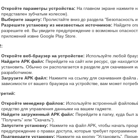
Откройте параметры устройства:
На главном экране нажмите на
представлен зубчатым колесом).
Выберите защиту:
Пролистайте вниз до раздела "Безопасность 
Разрешите установку из неизвестных источников:
Найдите оп
разрешите её. Вы увидите предупреждение о возможных опасностя
приложений извне Google Play Store.
2:
Откройте веб-браузер на устройстве:
Используйте любой брауз
Найдите APK файл:
Перейдите на сайт или ресурс, где находитс
установить. Обычно он располагается в разделе для скачивания 
разработчиком.
Загрузите APK файл:
Нажмите на ссылку для скачивания файла A
зависимости от вашего браузера на устройстве, вам может потреб
третий:
Откройте менеджер файлов:
Используйте встроенный файловы
средство для управления данными на вашем гаджете.
Найдите загруженный APK файл:
Перейдите в папку, куда был 
"Получить" или "Скачать").
Запустите установку:
Нажмите на файл APK, чтобы начать проце
предупреждение о правах доступа, которые требует программное
Подтвердите установку:
Нажмите на кнопку "Установить". Процес