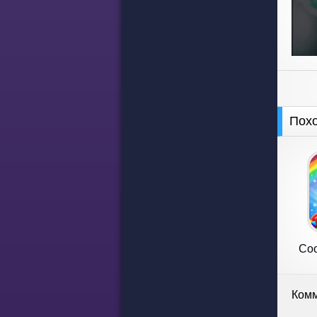
Пох
Coo
Комм