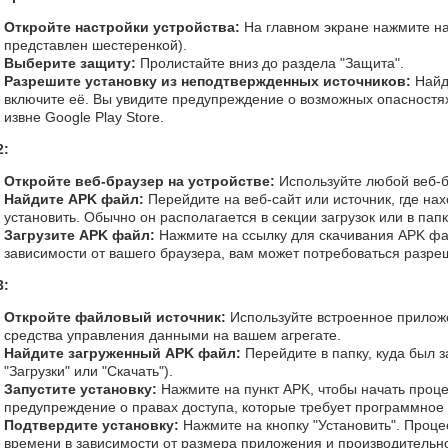
Откройте настройки устройства:
На главном экране нажмите на
представлен шестеренкой).
Выберите защиту:
Пролистайте вниз до раздела "Защита".
Разрешите установку из неподтвержденных источников:
Найд
включите её. Вы увидите предупреждение о возможных опасностях
извне Google Play Store.
2:
Откройте веб-браузер на устройстве:
Используйте любой веб-б
Найдите APK файл:
Перейдите на веб-сайт или источник, где на
установить. Обычно он располагается в секции загрузок или в пап
Загрузите APK файл:
Нажмите на ссылку для скачивания APK фа
зависимости от вашего браузера, вам может потребоваться разре
3:
Откройте файловый источник:
Используйте встроенное прилож
средства управления данными на вашем агрегате.
Найдите загруженный APK файл:
Перейдите в папку, куда был 
"Загрузки" или "Скачать").
Запустите установку:
Нажмите на пункт APK, чтобы начать проце
предупреждение о правах доступа, которые требует программное
Подтвердите установку:
Нажмите на кнопку "Установить". Процес
времени в зависимости от размера приложения и производительно