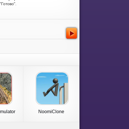
Готово".
imulator
NoomiClone
Game