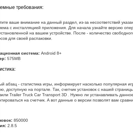
емные требования:
тите ваше внимание на данный раздел, из-за несоответствий указ
лема с инсталляцией приложения. Для начала узнайте версию опе
становленной на вашем устройстве. После - количество свободного
сов для своей распаковки.
ационная система:
Android 8+
ер:
575MB
истика:
й абзац - статистика игры, информирует насколько популярная игр
ю, доступную на портале. Так, счетчик установок с нашей страницы
зили Trailer Truck Car Transport 3D . Нужно ли устанавливать дан
тироваться на счетчик. А вот данные о версии позволят вам срав
новок:
850000
ия:
2.8.5