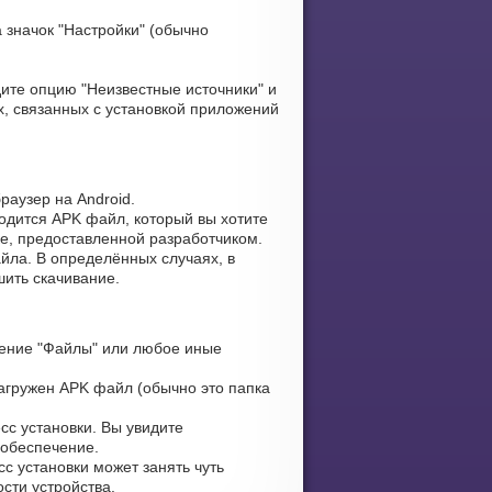
 значок "Настройки" (обычно
ите опцию "Неизвестные источники" и
, связанных с установкой приложений
раузер на Android.
ходится APK файл, который вы хотите
ке, предоставленной разработчиком.
йла. В определённых случаях, в
шить скачивание.
ение "Файлы" или любое иные
загружен APK файл (обычно это папка
сс установки. Вы увидите
 обеспечение.
с установки может занять чуть
сти устройства.