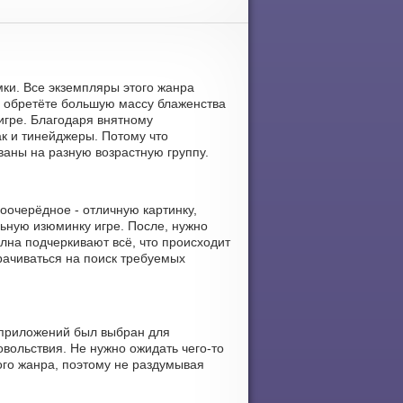
омки. Все экземпляры этого жанра
ы обретёте большую массу блаженства
игре. Благодаря внятному
ак и тинейджеры. Потому что
аны на разную возрастную группу.
оочерёдное - отличную картинку,
льную изюминку игре. После, нужно
лна подчеркивают всё, что происходит
рачиваться на поиск требуемых
р приложений был выбран для
вольствия. Не нужно ожидать чего-то
ого жанра, поэтому не раздумывая