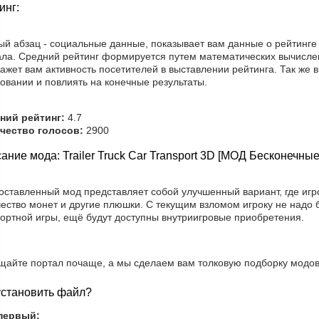
инг:
ый абзац - социальные данные, показывает вам данные о рейтинге
ала. Средний рейтинг формируется путем математических вычисле
ажет вам активность посетителей в выставлении рейтинга. Так же 
овании и повлиять на конечные результаты.
ний рейтинг:
4.7
чество голосов:
2900
ание мода: Trailer Truck Car Transport 3D [МОД Бесконечные
оставленный мод представляет собой улучшенный вариант, где игр
чество монет и другие плюшки. С текущим взломом игроку не надо 
ортной игры, ещё будут доступны внутриигровые приобретения.
щайте портал почаще, а мы сделаем вам толковую подборку модов
установить файл?
первый: