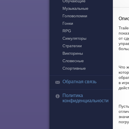
Обучающие
Музыкальные
Головоломки
Опис
Гонки
Trail
RPG
пока
Симуляторы
от сд
управ
Стратегии
боль
Викторины
Словесные
Что 
Спортивные
котор
обрат
Обратная связь
в игр
дейст
Политика
конфиденциальности
Пуст
отлич
значи
погру