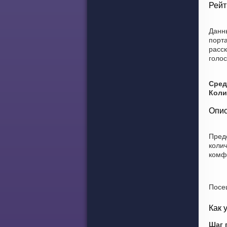
Рейт
Данн
порт
расск
голос
Сред
Коли
Опис
Пред
коли
комф
Посе
Как 
Шаг 