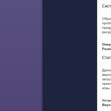
Сист
Обра
проб
преду
ресур
Опер
Разм
Стат
Данны
верси
загру
ориен
игры.
Уста
Верс