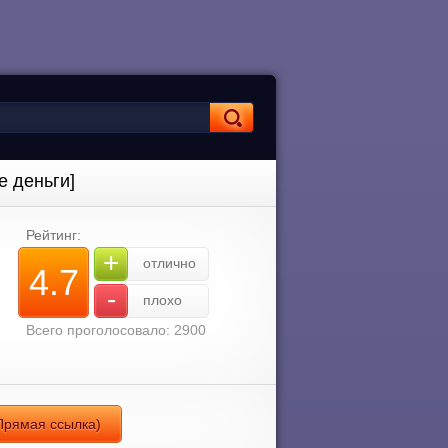
е деньги]
Рейтинг:
+
отлично
4.7
-
плохо
Всего проголосовало: 2900
 Прямая ссылка)