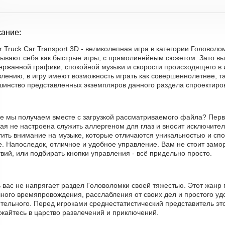
ание:
er Truck Car Transport 3D - великолепная игра в категории Головол
зывают себя как быстрые игры, с прямолинейным сюжетом. Зато в
ержанной графики, спокойной музыки и скорости происходящего в 
лению, в игру имеют возможность играть как совершеннолетнее, т
шинство представленных экземпляров данного раздела спроектиров
же мы получаем вместе с загрузкой рассматриваемого файла? Перв
ая не настроена служить аллергеном для глаз и вносит исключите
ить внимание на музыке, которые отличаются уникальностью и спо
е. Напоследок, отличное и удобное управление. Вам не стоит замо
вий, или подбирать кнопки управления - всё придельно просто.
ь вас не напрягает раздел Головоломки своей тяжестью. Этот жан
ного времяпровождения, расслабления от своих дел и простого удо
тельного. Перед игроками среднестатистический представитель эт
жайтесь в царство развлечений и приключений.