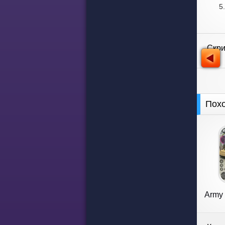
Скр
Пох
Army 