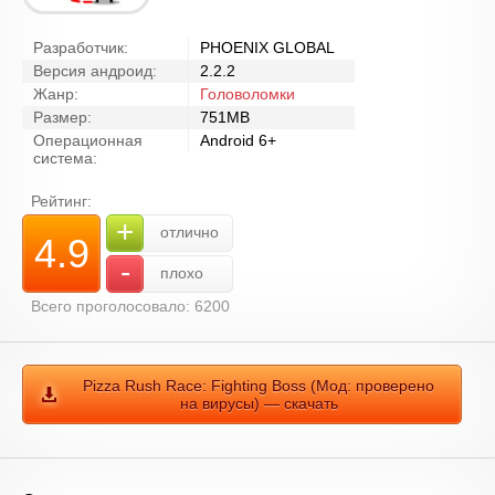
Разработчик:
PHOENIX GLOBAL
Версия андроид:
2.2.2
Жанр:
Головоломки
Размер:
751MB
Операционная
Android 6+
система:
Рейтинг:
+
отлично
4.9
-
плохо
Всего проголосовало: 6200
Pizza Rush Race: Fighting Boss (Мод: проверено
на вирусы) — скачать