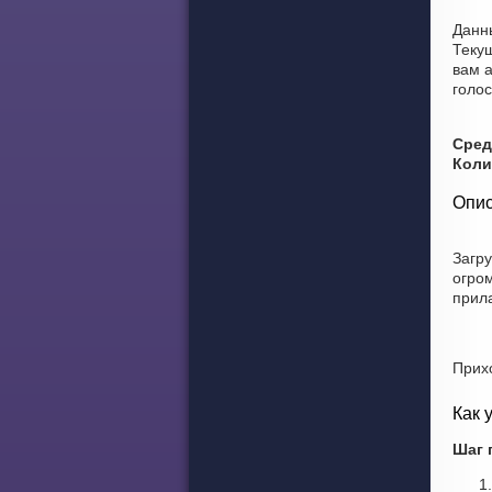
Данны
Теку
вам а
голо
Сред
Коли
Опис
Загр
огро
прила
Прих
Как 
Шаг 