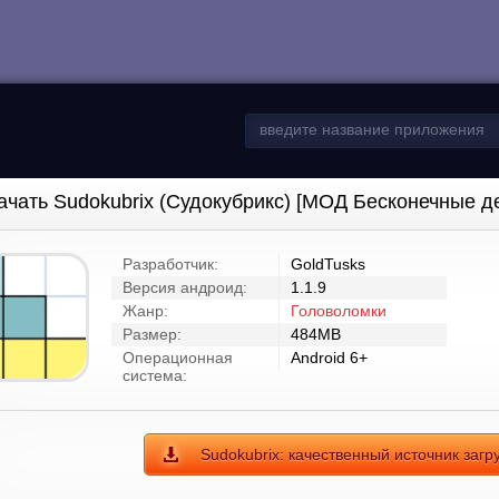
ачать Sudokubrix (Судокубрикс) [МОД Бесконечные д
Разработчик:
GoldTusks
Версия андроид:
1.1.9
Жанр:
Головоломки
Размер:
484MB
Операционная
Android 6+
система:
Sudokubrix: качественный источник загр