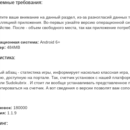
емные требования:
тите ваше внимание на данный раздел, из-за разногласий данных 
алляцией приложения. Во-первых узнайте версию операционной си
йстве. После - объем свободного места, так как приложение потре
ационная система:
Android 6+
ер:
484MB
истика:
й абзац - статистика игры, информирует насколько классная игра,
ю, доступную на портале. Так, счетчик установок с нашей платфо
ли Sudokubrix . И стоит ли вообще устанавливать представленное
тироваться на счетчик. А вот сведения о версии позволят вам соп
новок:
180000
ия:
1.1.9
инг: