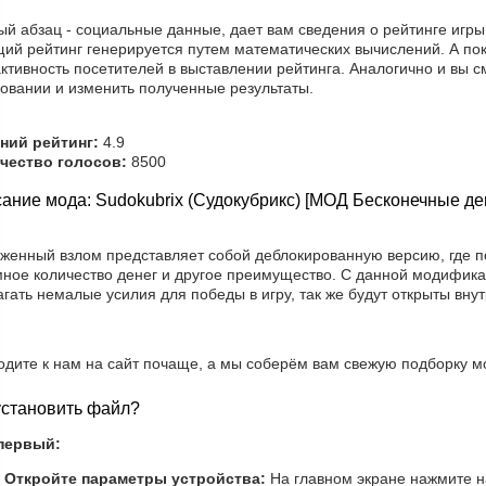
й абзац - социальные данные, дает вам сведения о рейтинге игры
щий рейтинг генерируется путем математических вычислений. А по
ктивность посетителей в выставлении рейтинга. Аналогично и вы с
совании и изменить полученные результаты.
ний рейтинг:
4.9
чество голосов:
8500
ание мода: Sudokubrix (Судокубрикс) [МОД Бесконечные де
уженный взлом представляет собой деблокированную версию, где 
мное количество денег и другое преимущество. С данной модифика
гать немалые усилия для победы в игру, так же будут открыты вну
одите к нам на сайт почаще, а мы соберём вам свежую подборку м
установить файл?
первый:
Откройте параметры устройства:
На главном экране нажмите на