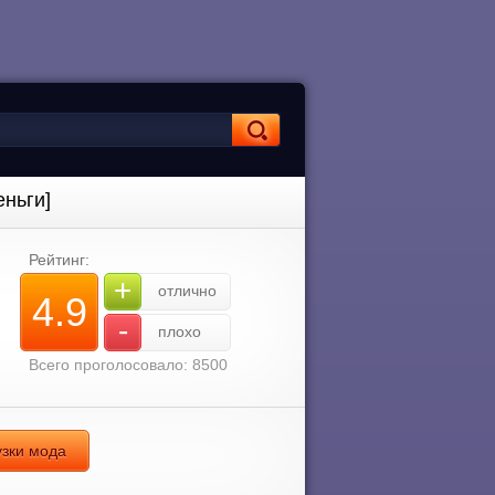
еньги]
Рейтинг:
+
отлично
4.9
-
плохо
Всего проголосовало: 8500
узки мода