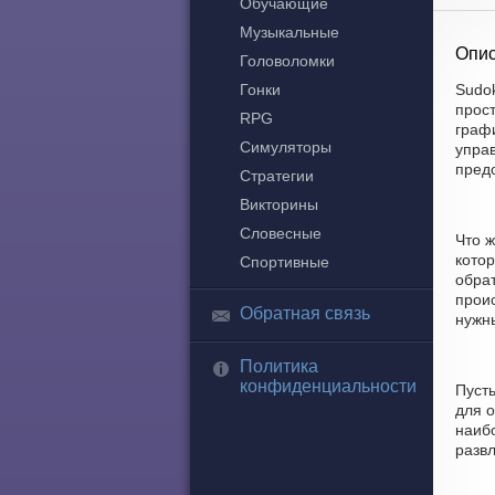
Обучающие
Музыкальные
Опис
Головоломки
Гонки
Sudok
прос
RPG
граф
Симуляторы
управ
пред
Стратегии
Викторины
Словесные
Что 
котор
Спортивные
обра
проис
Обратная связь
нужны
Политика
конфиденциальности
Пуст
для о
наибо
развл