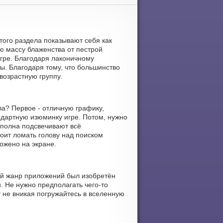
этого раздела показывают себя как
ю массу блаженства от пестрой
гре. Благодаря лаконичному
ры. Благодаря тому, что большинство
возрастную группу.
а? Первое - отличную графику,
ндартную изюминку игре. Потом, нужно
сполна подсвечивают всё
тоит ломать голову над поиском
ожено на экране.
ный жанр приложений был изобретён
. Не нужно предполагать чего-то
 не вникая погружайтесь в вселенную