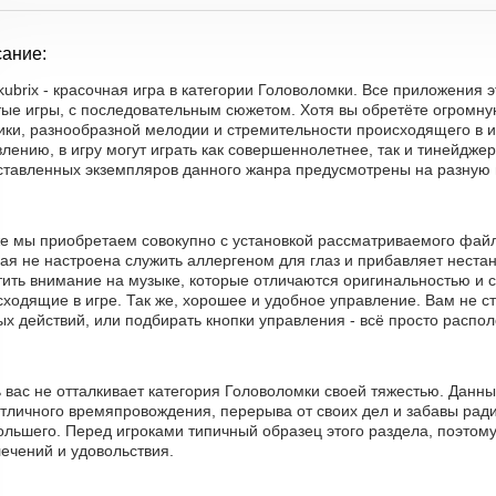
ание:
ubrix - красочная игра в категории Головоломки. Все приложения 
тые игры, с последовательным сюжетом. Хотя вы обретёте огромну
ики, разнообразной мелодии и стремительности происходящего в и
лению, в игру могут играть как совершеннолетнее, так и тинейдже
ставленных экземпляров данного жанра предусмотрены на разную 
же мы приобретаем совокупно с установкой рассматриваемого файл
ая не настроена служить аллергеном для глаз и прибавляет неста
тить внимание на музыке, которые отличаются оригинальностью и 
ходящие в игре. Так же, хорошее и удобное управление. Вам не с
х действий, или подбирать кнопки управления - всё просто распол
ь вас не отталкивает категория Головоломки своей тяжестью. Дан
тличного времяпровождения, перерыва от своих дел и забавы ради
льшего. Перед игроками типичный образец этого раздела, поэтому
ечений и удовольствия.