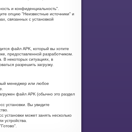
ность и конфиденциальность".
ите опцию "Неизвестные источники" и
ах, связанных с установкой
дится файл APK, который вы хотите
апке, предоставленной разработчиком.
. В некоторых ситуациях, в
ваться разрешить загрузку.
вый менеджер или любое
е.
загружен файл APK (обычно это раздел
сс установки. Вы увидите
тво.
сс установки может занять несколько
и устройства.
Готово".