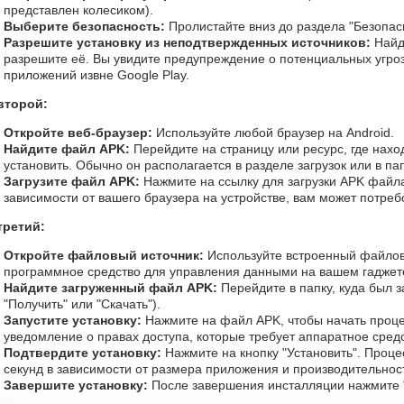
представлен колесиком).
Выберите безопасность:
Пролистайте вниз до раздела "Безопас
Разрешите установку из неподтвержденных источников:
Найд
разрешите её. Вы увидите предупреждение о потенциальных угроз
приложений извне Google Play.
второй:
Откройте веб-браузер:
Используйте любой браузер на Android.
Найдите файл APK:
Перейдите на страницу или ресурс, где нахо
установить. Обычно он располагается в разделе загрузок или в п
Загрузите файл APK:
Нажмите на ссылку для загрузки APK файла
зависимости от вашего браузера на устройстве, вам может потребо
третий:
Откройте файловый источник:
Используйте встроенный файло
программное средство для управления данными на вашем гаджет
Найдите загруженный файл APK:
Перейдите в папку, куда был 
"Получить" или "Скачать").
Запустите установку:
Нажмите на файл APK, чтобы начать проце
уведомление о правах доступа, которые требует аппаратное средс
Подтвердите установку:
Нажмите на кнопку "Установить". Проце
секунд в зависимости от размера приложения и производительност
Завершите установку:
После завершения инсталляции нажмите "