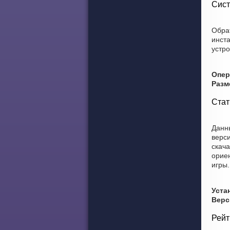
Сист
Обра
инст
устро
Опер
Разм
Стат
Данны
верси
скача
ориен
игры.
Уста
Верс
Рейт