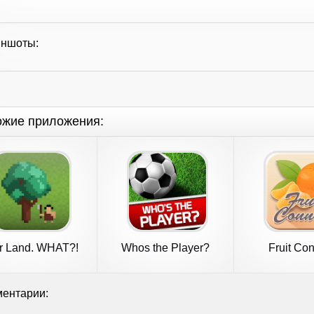
иншоты:
ожие приложения:
r Land. WHAT?!
Whos the Player?
Fruit Co
Football Quiz
ентарии: