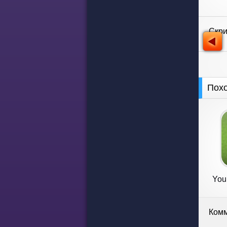
Скр
Пох
You
Комм