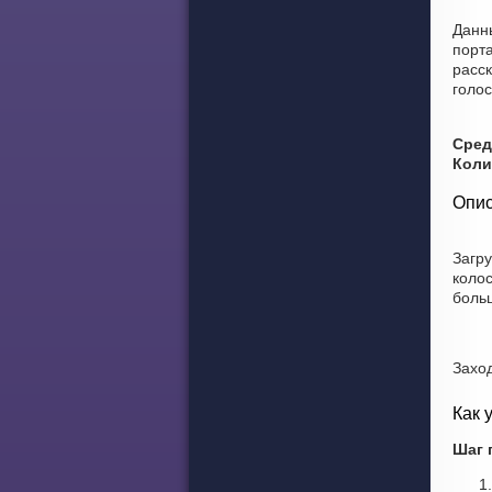
Данны
порт
расск
голос
Сред
Коли
Опис
Загр
колос
боль
Захо
Как 
Шаг 