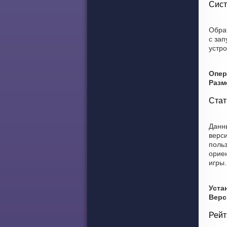
Сист
Обра
с за
устро
Опер
Разм
Стат
Данны
верси
польз
ориен
игры.
Уста
Верс
Рейт