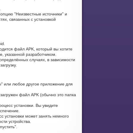
.
опцию "Неизвестные источники" и
тях, связанных с установкой
id.
ходится файл APK, который вы хотите
ке, указанной разработчиком.
определённых случаях, в зависимости
загрузку.
" или любое другое приложение для
 загружен файл APK (обычно это папка
оцесс установки. Вы увидите
еспечение.
сс установки может занять немного
сти устройства.
устить".