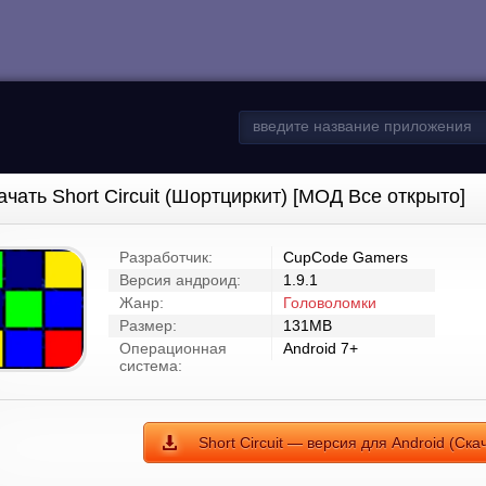
ачать Short Circuit (Шортциркит) [МОД Все открыто]
Разработчик:
CupCode Gamers
Версия андроид:
1.9.1
Жанр:
Головоломки
Размер:
131MB
Операционная
Android 7+
система:
Short Circuit — версия для Android (Ска