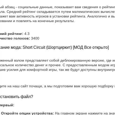
й абзац - социальные данные, показывает вам сведения о рейтинг
ала. Средний рейтинг складывается путем математических вычисле
ажет вам активность игроков в установки рейтинга. Аналогично и в
овании и повлиять на конечные результаты.
ний рейтинг:
4.3
чество голосов:
3400
ание мода: Short Circuit (Шортциркит) [МОД Все открыто]
уженный взлом представляет собой деблокированную версию, где и
сальное количество денег и прочее. С предоставленным модом игр
шие усилия для комфортной игры, так же будут доступны внутрииг
дите на наш сайт почаще, а мы подготовим вам хорошую подборку 
установить файл?
первый:
Откройте опции устройства:
На главном экране нажмите на зна