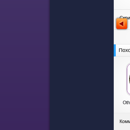
Скр
Пох
Oth
Комм