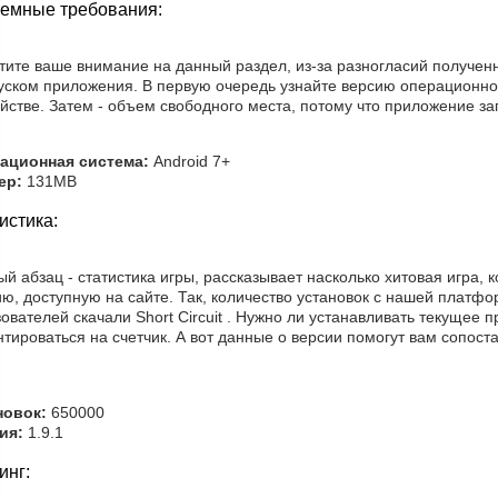
емные требования:
тите ваше внимание на данный раздел, из-за разногласий получе
пуском приложения. В первую очередь узнайте версию операционн
йстве. Затем - объем свободного места, потому что приложение за
ационная система:
Android 7+
ер:
131MB
истика:
й абзац - статистика игры, рассказывает насколько хитовая игра, 
ю, доступную на сайте. Так, количество установок с нашей платфо
ователей скачали Short Circuit . Нужно ли устанавливать текущее 
тироваться на счетчик. А вот данные о версии помогут вам сопос
новок:
650000
ия:
1.9.1
инг: