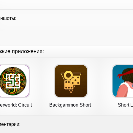
иншоты:
ожие приложения:
erworld: Circuit
Backgammon Short
Short L
Puzzles
Arena
ентарии: