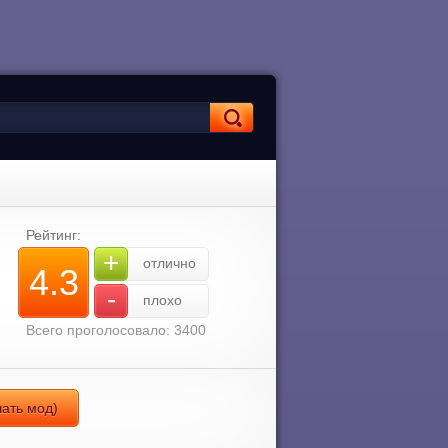
Рейтинг:
+
отлично
4.3
-
плохо
Всего проголосовало: 3400
чать мод)