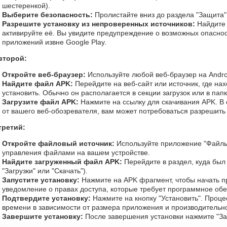
шестеренкой).
Выберите безопасность:
Пролистайте вниз до раздела "Защита"
Разрешите установку из непроверенных источников:
Найдите 
активируйте её. Вы увидите предупреждение о возможных опаснос
приложений извне Google Play.
второй:
Откройте веб-браузер:
Используйте любой веб-браузер на Andro
Найдите файл APK:
Перейдите на веб-сайт или источник, где на
установить. Обычно он располагается в секции загрузок или в пап
Загрузите файл APK:
Нажмите на ссылку для скачивания APK. В 
от вашего веб-обозревателя, вам может потребоваться разрешить 
третий:
Откройте файловый источник:
Используйте приложение "Файлы
управления файлами на вашем устройстве.
Найдите загруженный файл APK:
Перейдите в раздел, куда был
"Загрузки" или "Скачать").
Запустите установку:
Нажмите на APK фрагмент, чтобы начать пр
уведомление о правах доступа, которые требует программное об
Подтвердите установку:
Нажмите на кнопку "Установить". Проце
времени в зависимости от размера приложения и производительно
Завершите установку:
После завершения установки нажмите "Зап