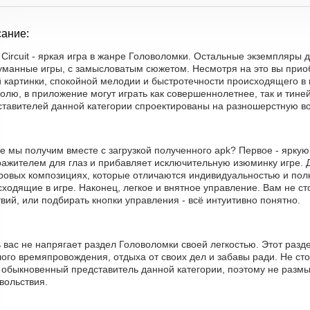
ание:
 Circuit - яркая игра в жанре Головоломки. Остальные экземпляры 
уманные игры, с замысловатым сюжетом. Несмотря на это вы приоб
й картинки, спокойной мелодии и быстротечности происходящего в 
олю, в приложение могут играть как совершеннолетнее, так и тиней
ставителей данной категории спроектированы на разношерстную в
е мы получим вместе с загрузкой полученного apk? Первое - яркую 
ражителем для глаз и прибавляет исключительную изюминку игре. 
гровых композициях, которые отличаются индивидуальностью и пол
сходящие в игре. Наконец, легкое и внятное управление. Вам не с
вий, или подбирать кнопки управления - всё интуитивно понятно.
 вас не напрягает раздел Головоломки своей легкостью. Этот раз
ого времяпровождения, отдыха от своих дел и забавы ради. Не сто
 обыкновенный представитель данной категории, поэтому не размы
вольствия.