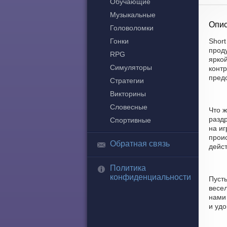
Обучающие
Музыкальные
Опис
Головоломки
Гонки
Short
прод
RPG
ярко
Симуляторы
контр
пред
Стратегии
Викторины
Словесные
Что ж
разд
Спортивные
на и
прои
Обратная связь
дейст
Политика
конфиденциальности
Пусть
весел
нами
и удо