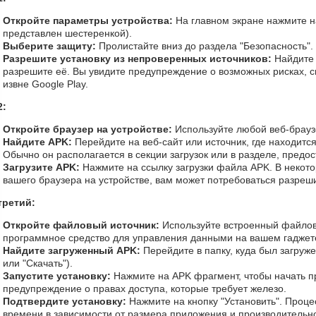
Откройте параметры устройства:
На главном экране нажмите н
представлен шестеренкой).
Выберите защиту:
Пролистайте вниз до раздела "Безопасность".
Разрешите установку из непроверенных источников:
Найдите 
разрешите её. Вы увидите предупреждение о возможных рисках, 
извне Google Play.
2:
Откройте браузер на устройстве:
Используйте любой веб-браузе
Найдите APK:
Перейдите на веб-сайт или источник, где находится
Обычно он располагается в секции загрузок или в разделе, предо
Загрузите APK:
Нажмите на ссылку загрузки файла APK. В некото
вашего браузера на устройстве, вам может потребоваться разреши
третий:
Откройте файловый источник:
Используйте встроенный файло
программное средство для управления данными на вашем гаджет
Найдите загруженный APK:
Перейдите в папку, куда был загруже
или "Скачать").
Запустите установку:
Нажмите на APK фрагмент, чтобы начать пр
предупреждение о правах доступа, которые требует железо.
Подтвердите установку:
Нажмите на кнопку "Установить". Процес
времени в зависимости от размера приложения и производительно