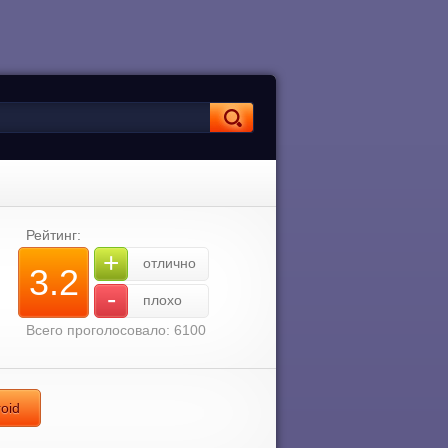
Рейтинг:
+
отлично
3.2
-
плохо
Всего проголосовало: 6100
oid