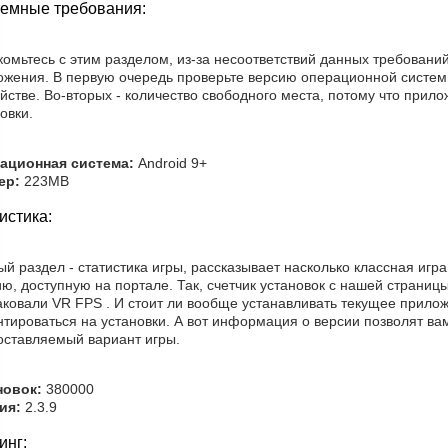
емные требования:
омьтесь с этим разделом, из-за несоответствий данных требовани
ожения. В первую очередь проверьте версию операционной систем
йстве. Во-вторых - количество свободного места, потому что прил
овки.
ационная система:
Android 9+
ер:
223MB
истика:
й раздел - статистика игры, рассказывает насколько классная игра
ю, доступную на портале. Так, счетчик установок с нашей страниц
аковали VR FPS . И стоит ли вообще устанавливать текущее прило
тироваться на установки. А вот информация о версии позволят вам
оставляемый вариант игры.
новок:
380000
ия:
2.3.9
инг: