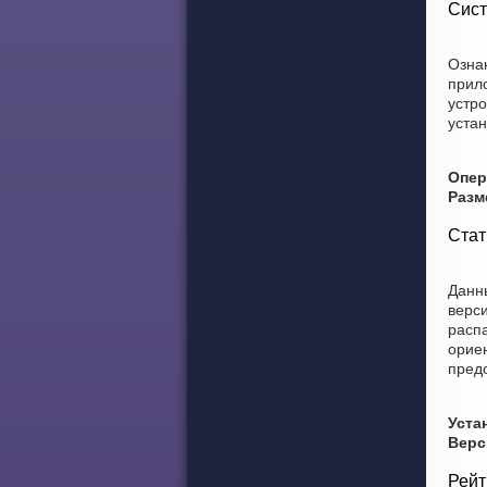
Сист
Ознак
прил
устро
устан
Опер
Разм
Стат
Данны
верси
расп
ориен
пред
Уста
Верс
Рейт