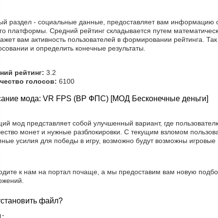
ый раздел - социальные данные, предоставляет вам информацию о
го платформы. Средний рейтинг складывается путем математическ
ажет вам активность пользователей в формировании рейтинга. Так
осовании и определить конечные результаты.
ний рейтинг:
3.2
чество голосов:
6100
ание мода: VR FPS (ВР ФПС) [МОД Бесконечные деньги]
щий мод представляет собой улучшенный вариант, где пользовател
чество монет и нужные разблокировки. С текущим взломом пользов
мные усилия для победы в игру, возможно будут возможны игровые
одите к нам на портал почаще, а мы предоставим вам новую подбо
ожений.
установить файл?
1: