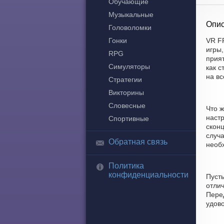
Обучающие
Музыкальные
Опис
Головоломки
Гонки
VR F
игры
RPG
прият
Симуляторы
как с
на в
Стратегии
Викторины
Словесные
Что ж
наст
Спортивные
скон
случа
Обратная связь
необх
Политика
конфиденциальности
Пуст
отлич
Пере
удово