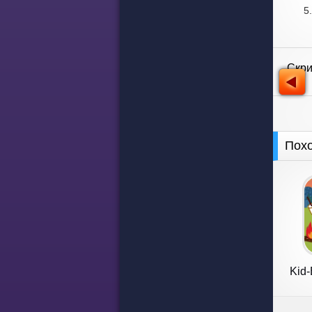
Скр
Пох
Kid-