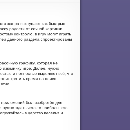
ного жанра выступают как быстрые
су радости от сочной картинки,
стому контролю, в игру могут играть
телей данного раздела спроектированы
расочную графику, которая не
ю изюминку игре. Далее, нужно
остью и полностью выделяют всё, что
стоит тратить время на поиск
нятно.
л приложений был изобретён для
е нужно ждать чего-то наибольшего.
огружайтесь в царство веселья и