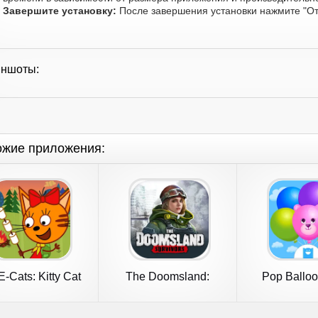
Завершите установку:
После завершения установки нажмите "От
иншоты:
ожие приложения:
E-Cats: Kitty Cat
The Doomsland:
Pop Balloo
Games!
Survivors