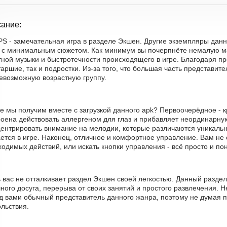
ание:
PS - замечательная игра в разделе Экшен. Другие экземпляры дан
, с минимальным сюжетом. Как минимум вы почерпнёте немалую мас
ной музыки и быстротечности происходящего в игре. Благодаря про
таршие, так и подростки. Из-за того, что большая часть представи
севозможную возрастную группу.
е мы получим вместе с загрузкой данного apk? Первоочерёдное - к
роена действовать аллергеном для глаз и прибавляет неординарну
центрировать внимание на мелодии, которые различаются уникальн
ется в игре. Наконец, отличное и комфортное управление. Вам не 
одимых действий, или искать кнопки управления - всё просто и по
ь вас не отталкивает раздел Экшен своей легкостью. Данный разде
ного досуга, перерыва от своих занятий и простого развлечения. Н
д вами обычный представитель данного жанра, поэтому не думая п
льствия.