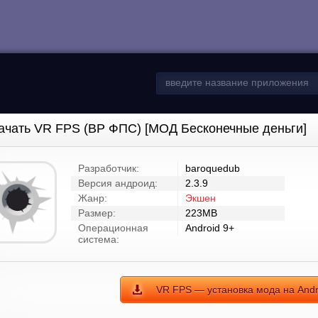
ачать VR FPS (ВР ФПС) [МОД Бесконечные деньги]
Разработчик:
baroquedub
Версия андроид:
2.3.9
Жанр:
Экшен
Размер:
223MB
Операционная
Android 9+
система:
VR FPS — установка мода на Andr