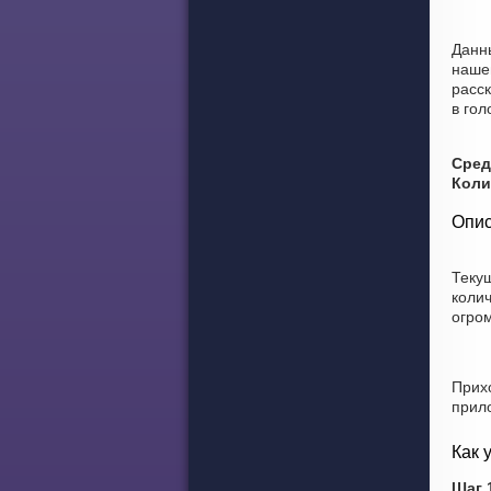
Данн
наше
расск
в гол
Сред
Коли
Опис
Теку
коли
огро
Прих
прил
Как 
Шаг 