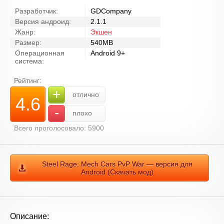
Разработчик:
GDCompany
Версия андроид:
2.1.1
Жанр:
Экшен
Размер:
540MB
Операционная
Android 9+
система:
Рейтинг:
+
отлично
4.6
-
плохо
Всего проголосовало: 5900
Steel Rage: Mech Cars PvP War — версия для
Android (Скачать мод)
Описание: