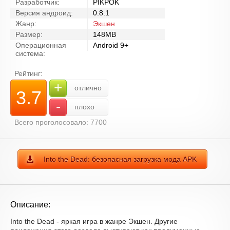
Разработчик:
PIKPOK
Версия андроид:
0.8.1
Жанр:
Экшен
Размер:
148MB
Операционная
Android 9+
система:
Рейтинг:
+
отлично
3.7
-
плохо
Всего проголосовало: 7700
Into the Dead: безопасная загрузка мода APK
Описание:
Into the Dead - яркая игра в жанре Экшен. Другие