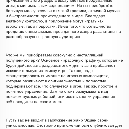
приложения этого раздела выступают как продуманные
игры, с минимальным содержанием. Но вы приобретёте
большую массу веселья от яркой графики, отличной музыки
и быстротечности происходящего в игре. Благодаря
внятному контролю, в приложение могут играть как
взрослые, так и подростки. Из-за того, что большинство
представленных экземпляров данного жанра рассчитаны на
разнообразную возрастную аудиторию.
Что же мы приобретаем совокупно с инсталляцией
полученного apk? Основное - красочную графику, которая не
будет действовать раздражителем для глаз и прибавляет
исключительную изюминку игре. Так же, надо
сконцентрировать внимание на игровых композициях,
которые различаются оригинальностью и полностью
подчеркивают всё, что случается в игре. Так же, простое и
понятное управление. Вам не стоит раздумывать над
поиском нужных действий, или искать кнопки управления -
всё находится на своем месте.
Пусть вас не вводит в заблуждение жанр Экшен своей
уникальностью. Этот жанр приложений был опубликован для